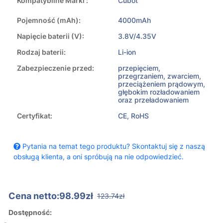
Kompatybilne Marki :
Cubot
Pojemność (mAh):
4000mAh
Napięcie baterii (V):
3.8V/4.35V
Rodzaj baterii:
Li-ion
Zabezpieczenie przed:
przepięciem,
przegrzaniem, zwarciem,
przeciążeniem prądowym,
głębokim rozładowaniem
oraz przeładowaniem
Certyfikat:
CE, RoHS
Pytania na temat tego produktu? Skontaktuj się z naszą
obsługą klienta, a oni spróbują na nie odpowiedzieć.
Cena netto:98.99zł
123.74zł
Dostępność: