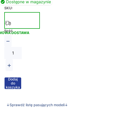
Dostępne w magazynie
SKU:
Ilość
MOWA DOSTAWA
−
+
Dodaj
do
koszyka
↓Sprawdź listę pasujących modeli↓