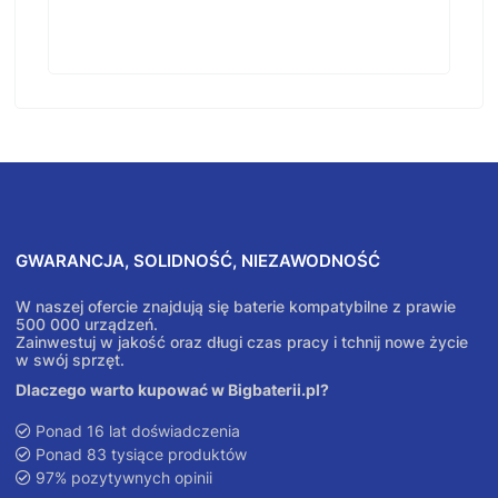
GWARANCJA, SOLIDNOŚĆ, NIEZAWODNOŚĆ
W naszej ofercie znajdują się baterie kompatybilne z prawie
500 000 urządzeń.
Zainwestuj w jakość oraz długi czas pracy i tchnij nowe życie
w swój sprzęt.
Dlaczego warto kupować w Bigbaterii.pl?
Ponad 16 lat doświadczenia
Ponad 83 tysiące produktów
97% pozytywnych opinii