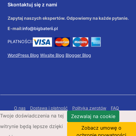
Skontaktuj się z nami
Zapytaj naszych ekspertów. Odpowiemy na każde pytanie.
E-mail:
info@bigbaterii.pl
PŁATNOŚCI:
WordPress Blog
Wixsite Blog
Blogger Blog
O nas
Dostawa i płatność
Polityka zwrotów
FAQ
Twoje doświadczenia na tej
Polityka prywatności
Mapa Strony
Zezwalaj na cookie
witrynie będą lepsze dzięki
Copyright © 2026 Bigbaterii.pl. Wszelkie prawa
Zobacz umowę o
zastrzeżone.
ochronie prywatności