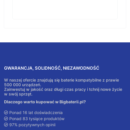
GWARANCJA, SOLIDNOŚĆ, NIEZAWODNOŚĆ
W naszej ofercie znajdują się baterie kompatybilne z prawie
500 000 urządzeń.
Zainwestuj w jakość oraz długi czas pracy i tchnij nowe życie
w swój sprzęt.
Dlaczego warto kupować w Bigbaterii.pl?
Ponad 16 lat doświadczenia
Ponad 83 tysiące produktów
97% pozytywnych opinii