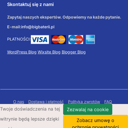
Skontaktuj się z nami
Zapytaj naszych ekspertów. Odpowiemy na każde pytanie.
E-mail:
info@bigbaterii.pl
PŁATNOŚCI:
WordPress Blog
Wixsite Blog
Blogger Blog
O nas
Dostawa i płatność
Polityka zwrotów
FAQ
Twoje doświadczenia na tej
Polityka prywatności
Mapa Strony
Zezwalaj na cookie
witrynie będą lepsze dzięki
Copyright © 2026 Bigbaterii.pl. Wszelkie prawa
Zobacz umowę o
zastrzeżone.
ochronie prywatności