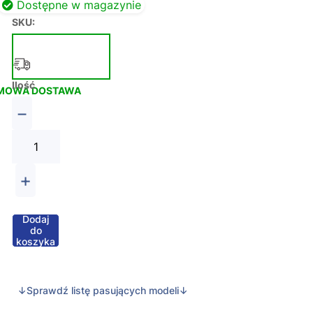
Dostępne w magazynie
SKU:
Ilość
MOWA DOSTAWA
−
+
Dodaj
do
koszyka
↓Sprawdź listę pasujących modeli↓