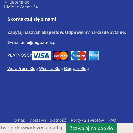
Bateria do
Ulefone Armor 24
Skontaktuj się z nami
Zapytaj naszych ekspertów. Odpowiemy na każde pytanie.
E-mail:
info@bigbaterii.pl
PŁATNOŚCI:
WordPress Blog
Wixsite Blog
Blogger Blog
O nas
Dostawa i płatność
Polityka zwrotów
FAQ
Twoje doświadczenia na tej
Polityka prywatności
Mapa Strony
Zezwalaj na cookie