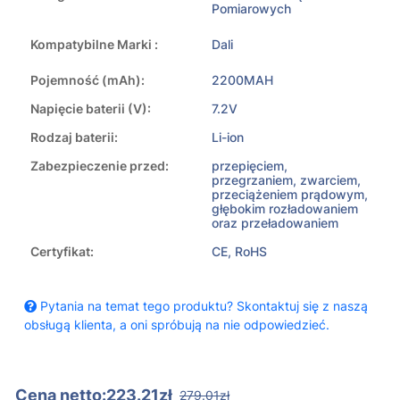
Pomiarowych
Kompatybilne Marki :
Dali
Pojemność (mAh):
2200MAH
Napięcie baterii (V):
7.2V
Rodzaj baterii:
Li-ion
Zabezpieczenie przed:
przepięciem,
przegrzaniem, zwarciem,
przeciążeniem prądowym,
głębokim rozładowaniem
oraz przeładowaniem
Certyfikat:
CE, RoHS
Pytania na temat tego produktu? Skontaktuj się z naszą
obsługą klienta, a oni spróbują na nie odpowiedzieć.
Cena netto:223.21zł
279.01zł