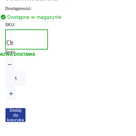
Dostępność:
Dostępne w magazynie
SKU:
Ilość
MOWA DOSTAWA
−
+
Dodaj
do
koszyka