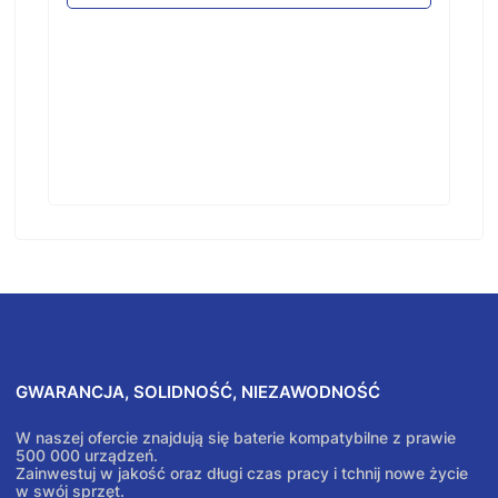
GWARANCJA, SOLIDNOŚĆ, NIEZAWODNOŚĆ
W naszej ofercie znajdują się baterie kompatybilne z prawie
500 000 urządzeń.
Zainwestuj w jakość oraz długi czas pracy i tchnij nowe życie
w swój sprzęt.