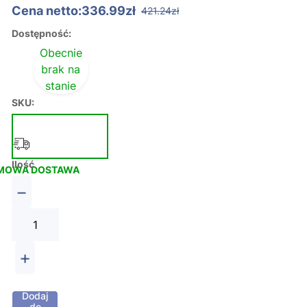
Cena netto:336.99zł
421.24zł
Dostępność:
Obecnie
brak na
stanie
SKU:
Ilość
MOWA DOSTAWA
−
+
Dodaj
do