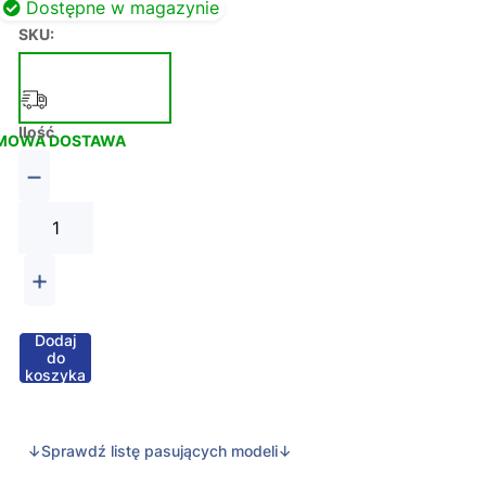
Dostępne w magazynie
SKU:
Ilość
MOWA DOSTAWA
−
+
Dodaj
do
koszyka
↓Sprawdź listę pasujących modeli↓