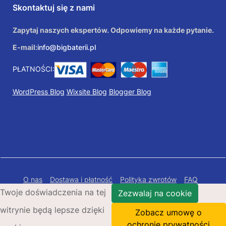
Skontaktuj się z nami
Zapytaj naszych ekspertów. Odpowiemy na każde pytanie.
E-mail:
info@bigbaterii.pl
PŁATNOŚCI:
WordPress Blog
Wixsite Blog
Blogger Blog
O nas
Dostawa i płatność
Polityka zwrotów
FAQ
Twoje doświadczenia na tej
Polityka prywatności
Mapa Strony
Zezwalaj na cookie
witrynie będą lepsze dzięki
Copyright © 2026 Bigbaterii.pl. Wszelkie prawa
Zobacz umowę o
zastrzeżone.
ochronie prywatności