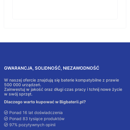
GWARANCJA, SOLIDNOŚĆ, NIEZAWODNOŚĆ
W naszej ofercie znajdują się baterie kompatybilne z prawie
500 000 urządzeń.
Zainwestuj w jakość oraz długi czas pracy i tchnij nowe życie
w swój sprzęt.
Dlaczego warto kupować w Bigbaterii.pl?
Ponad 16 lat doświadczenia
Ponad 83 tysiące produktów
97% pozytywnych opinii