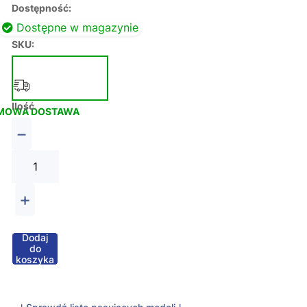
Dostępność:
Dostępne w magazynie
SKU:
Ilość
MOWA DOSTAWA
−
+
Dodaj
do
koszyka