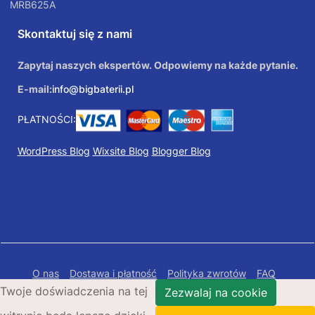
MRB625A
Skontaktuj się z nami
Zapytaj naszych ekspertów. Odpowiemy na każde pytanie.
E-mail:
info@bigbaterii.pl
PŁATNOŚCI:
WordPress Blog
Wixsite Blog
Blogger Blog
O nas
Dostawa i płatność
Polityka zwrotów
FAQ
Twoje doświadczenia na tej
Polityka prywatności
Mapa Strony
Zezwalaj na cookie
Copyright © 2026 Bigbaterii.pl. Wszelkie prawa