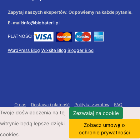
Zapytaj naszych ekspertów. Odpowiemy na każde pytanie.
E-mail:
info@bigbaterii.pl
PŁATNOŚCI:
WordPress Blog
Wixsite Blog
Blogger Blog
O nas
Dostawa i płatność
Polityka zwrotów
FAQ
Twoje doświadczenia na tej
Polityka prywatności
Mapa Strony
Zezwalaj na cookie
witrynie będą lepsze dzięki
Copyright © 2026 Bigbaterii.pl. Wszelkie prawa
Zobacz umowę o
zastrzeżone.
ochronie prywatności
cookies.