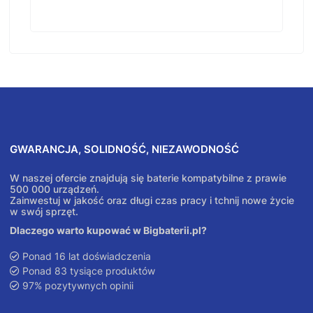
GWARANCJA, SOLIDNOŚĆ, NIEZAWODNOŚĆ
W naszej ofercie znajdują się baterie kompatybilne z prawie
500 000 urządzeń.
Zainwestuj w jakość oraz długi czas pracy i tchnij nowe życie
w swój sprzęt.
Dlaczego warto kupować w Bigbaterii.pl?
Ponad 16 lat doświadczenia
Ponad 83 tysiące produktów
97% pozytywnych opinii