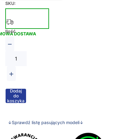
SKU:
Ilość
MOWA DOSTAWA
−
+
Dodaj
do
koszyka
↓Sprawdź listę pasujących modeli↓