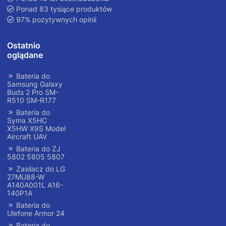
Ponad 83 tysiące produktów
97% pozytywnych opinii
Ostatnio
oglądane
Bateria do
Samsung Galaxy
Buds 2 Pro SM-
R510 SM-R177
Bateria do
Syma X5HC
X5HW X9S Model
Aircraft UAV
Bateria do ZJ
5802 5805 5807
Zasilacz do LG
27MU88-W
A140A001L A16-
140P1A
Bateria do
Ulefone Armor 24
Bateria do