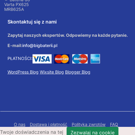
Varta PX625
MRB625A
Skontaktuj się z nami
Zapytaj naszych ekspertów. Odpowiemy na każde pytanie.
E-mail:
info@bigbaterii.pl
PŁATNOŚCI:
WordPress Blog
Wixsite Blog
Blogger Blog
O nas
Dostawa i płatność
Polityka zwrotów
FAQ
Twoje doświadczenia na tej
Polityka prywatności
Mapa Strony
Zezwalaj na cookie