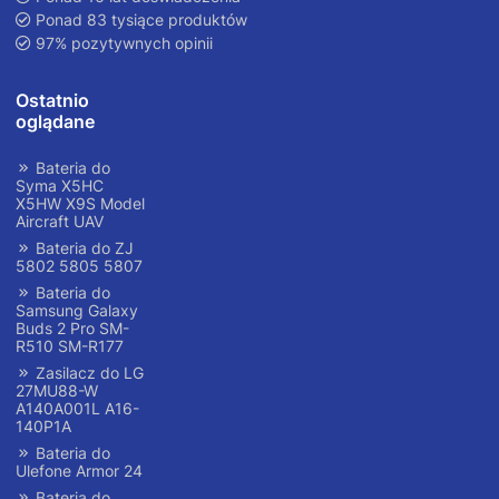
Ponad 83 tysiące produktów
97% pozytywnych opinii
Ostatnio
oglądane
Bateria do
Syma X5HC
X5HW X9S Model
Aircraft UAV
Bateria do ZJ
5802 5805 5807
Bateria do
Samsung Galaxy
Buds 2 Pro SM-
R510 SM-R177
Zasilacz do LG
27MU88-W
A140A001L A16-
140P1A
Bateria do
Ulefone Armor 24
Bateria do