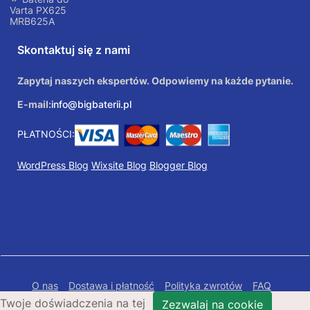
Varta PX625
MRB625A
Skontaktuj się z nami
Zapytaj naszych ekspertów. Odpowiemy na każde pytanie.
E-mail:
info@bigbaterii.pl
PŁATNOŚCI:
WordPress Blog
Wixsite Blog
Blogger Blog
O nas
Dostawa i płatność
Polityka zwrotów
FAQ
Twoje doświadczenia na tej
Polityka prywatności
Mapa Strony
Zezwalaj na cookie