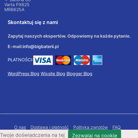
Varta PX625
MRB625A
Skontaktuj się z nami
Zapytaj naszych ekspertów. Odpowiemy na każde pytanie.
E-mail:
info@bigbaterii.pl
PŁATNOŚCI:
WordPress Blog
Wixsite Blog
Blogger Blog
O nas
Dostawa i płatność
Polityka zwrotów
FAQ
Twoje doświadczenia na tej
Polityka prywatności
Mapa Strony
Zezwalaj na cookie