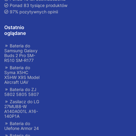
Ponad 83 tysiące produktów
97% pozytywnych opinii
Ostatnio
oglądane
Bateria do
Samsung Galaxy
Buds 2 Pro SM-
R510 SM-R177
Bateria do
Syma X5HC
X5HW X9S Model
Aircraft UAV
Bateria do ZJ
5802 5805 5807
Zasilacz do LG
27MU88-W
A140A001L A16-
140P1A
Bateria do
Ulefone Armor 24
Bateria do