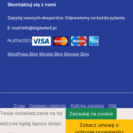
Skontaktuj się z nami
Zapytaj naszych ekspertów. Odpowiemy na każde pytanie.
E-mail:
info@bigbaterii.pl
PŁATNOŚCI:
WordPress Blog
Wixsite Blog
Blogger Blog
O nas
Dostawa i płatność
Polityka zwrotów
FAQ
Twoje doświadczenia na tej
Polityka prywatności
Mapa Strony
Zezwalaj na cookie
witrynie będą lepsze dzięki
Copyright © 2026 Bigbaterii.pl. Wszelkie prawa
Zobacz umowę o
zastrzeżone.
ochronie prywatności