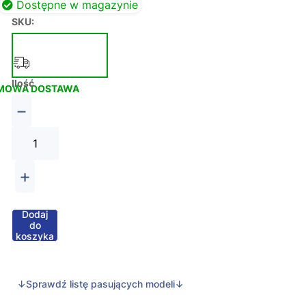
Dostępne w magazynie
SKU:
Ilość
MOWA DOSTAWA
−
+
Dodaj
do
koszyka
↓Sprawdź listę pasujących modeli↓