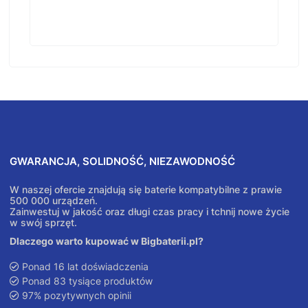
GWARANCJA, SOLIDNOŚĆ, NIEZAWODNOŚĆ
W naszej ofercie znajdują się baterie kompatybilne z prawie
500 000 urządzeń.
Zainwestuj w jakość oraz długi czas pracy i tchnij nowe życie
w swój sprzęt.
Dlaczego warto kupować w Bigbaterii.pl?
Ponad 16 lat doświadczenia
Ponad 83 tysiące produktów
97% pozytywnych opinii