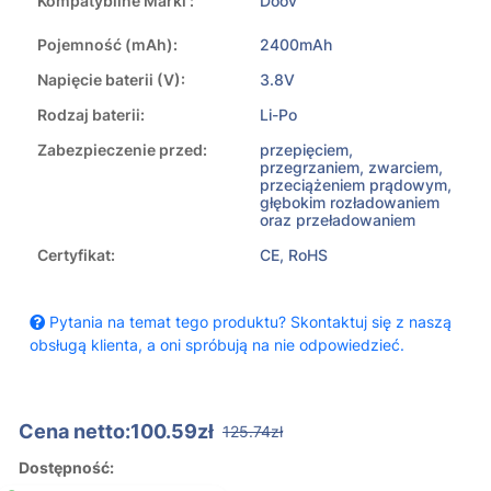
Kompatybilne Marki :
Doov
Pojemność (mAh):
2400mAh
Napięcie baterii (V):
3.8V
Rodzaj baterii:
Li-Po
Zabezpieczenie przed:
przepięciem,
przegrzaniem, zwarciem,
przeciążeniem prądowym,
głębokim rozładowaniem
oraz przeładowaniem
Certyfikat:
CE, RoHS
Pytania na temat tego produktu? Skontaktuj się z naszą
obsługą klienta, a oni spróbują na nie odpowiedzieć.
Cena netto:100.59zł
125.74zł
Dostępność: