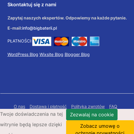
Skontaktuj się z nami
Zapytaj naszych ekspertów. Odpowiemy na każde pytanie.
E-mail:
info@bigbaterii.pl
PŁATNOŚCI:
WordPress Blog
Wixsite Blog
Blogger Blog
O nas
Dostawa i płatność
Polityka zwrotów
FAQ
Twoje doświadczenia na tej
Polityka prywatności
Mapa Strony
Zezwalaj na cookie
witrynie będą lepsze dzięki
Copyright © 2026 Bigbaterii.pl. Wszelkie prawa
Zobacz umowę o
zastrzeżone.
ochronie prywatności