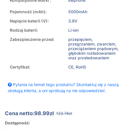
Kompatybilne Marki :
Elephone
Pojemność (mAh):
5000mAh
Napięcie baterii (V):
3.8V
Rodzaj baterii:
Li-ion
Zabezpieczenie przed:
przepięciem,
przegrzaniem, zwarciem,
przeciążeniem prądowym,
głębokim rozładowaniem
oraz przeładowaniem
Certyfikat:
CE, RoHS
Pytania na temat tego produktu? Skontaktuj się z naszą
obsługą klienta, a oni spróbują na nie odpowiedzieć.
Cena netto:98.99zł
123.74zł
Dostępność: