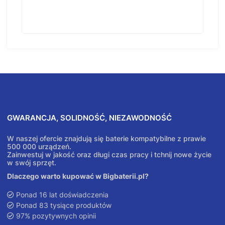
GWARANCJA, SOLIDNOŚĆ, NIEZAWODNOŚĆ
W naszej ofercie znajdują się baterie kompatybilne z prawie
500 000 urządzeń.
Zainwestuj w jakość oraz długi czas pracy i tchnij nowe życie
w swój sprzęt.
Dlaczego warto kupować w Bigbaterii.pl?
Ponad 16 lat doświadczenia
Ponad 83 tysiące produktów
97% pozytywnych opinii