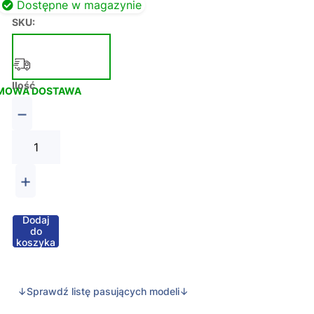
Dostępne w magazynie
SKU:
Ilość
MOWA DOSTAWA
−
+
Dodaj
do
koszyka
↓Sprawdź listę pasujących modeli↓