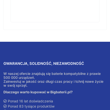
GWARANCJA, SOLIDNOŚĆ, NIEZAWODNOŚĆ
W naszej ofercie znajdują się baterie kompatybilne z prawie
500 000 urządzeń.
Zainwestuj w jakość oraz długi czas pracy i tchnij nowe życie
w swój sprzęt.
Dlaczego warto kupować w Bigbaterii.pl?
Ponad 16 lat doświadczenia
Ponad 83 tysiące produktów