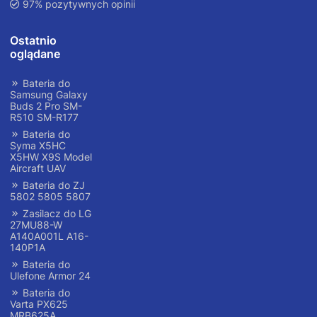
97% pozytywnych opinii
Ostatnio
oglądane
Bateria do
Samsung Galaxy
Buds 2 Pro SM-
R510 SM-R177
Bateria do
Syma X5HC
X5HW X9S Model
Aircraft UAV
Bateria do ZJ
5802 5805 5807
Zasilacz do LG
27MU88-W
A140A001L A16-
140P1A
Bateria do
Ulefone Armor 24
Bateria do
Varta PX625
MRB625A