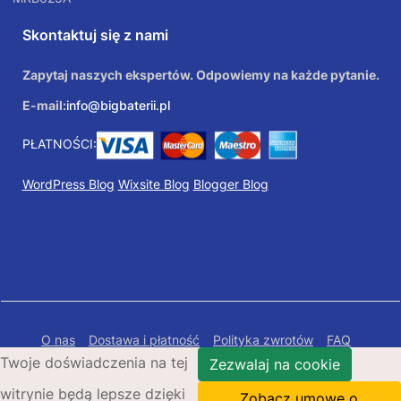
Skontaktuj się z nami
Zapytaj naszych ekspertów. Odpowiemy na każde pytanie.
E-mail:
info@bigbaterii.pl
PŁATNOŚCI:
WordPress Blog
Wixsite Blog
Blogger Blog
O nas
Dostawa i płatność
Polityka zwrotów
FAQ
Twoje doświadczenia na tej
Polityka prywatności
Mapa Strony
Zezwalaj na cookie
witrynie będą lepsze dzięki
Copyright © 2026 Bigbaterii.pl. Wszelkie prawa
Zobacz umowę o