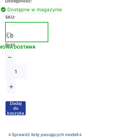
Dostępność:
Dostępne w magazynie
SKU:
Ilość
MOWA DOSTAWA
−
+
Dodaj
do
koszyka
↓Sprawdź listę pasujących modeli↓