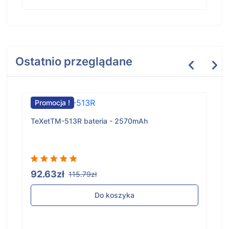
Ostatnio przeglądane
Promocja !
TeXetTM-513R bateria - 2570mAh
92.63zł
115.79zł
Do koszyka