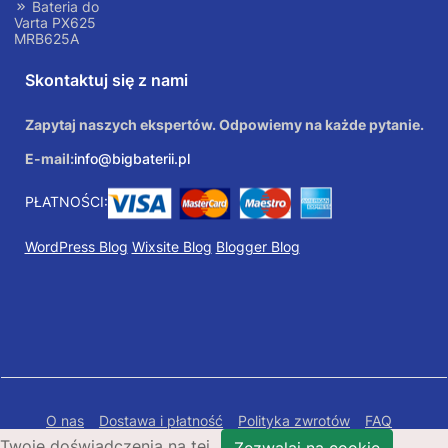
Bateria do
Varta PX625
MRB625A
Skontaktuj się z nami
Zapytaj naszych ekspertów. Odpowiemy na każde pytanie.
E-mail:
info@bigbaterii.pl
PŁATNOŚCI:
WordPress Blog
Wixsite Blog
Blogger Blog
O nas
Dostawa i płatność
Polityka zwrotów
FAQ
Twoje doświadczenia na tej
Polityka prywatności
Mapa Strony