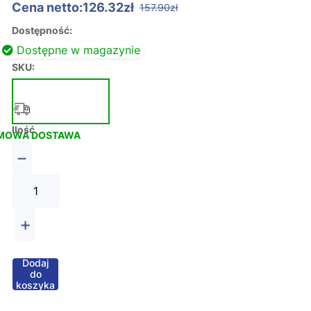
Cena netto:126.32zł
157.90zł
Dostępność:
Dostępne w magazynie
SKU:
Ilość
MOWA DOSTAWA
−
+
Dodaj
do
koszyka