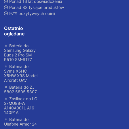
Ponad 16 lat doświadczenia
Ponad 83 tysiące produktów
97% pozytywnych opinii
Ostatnio
oglądane
Bateria do
Samsung Galaxy
Buds 2 Pro SM-
R510 SM-R177
Bateria do
Syma X5HC
X5HW X9S Model
Aircraft UAV
Bateria do ZJ
5802 5805 5807
Zasilacz do LG
27MU88-W
A140A001L A16-
140P1A
Bateria do
Ulefone Armor 24