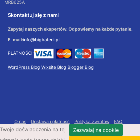
MRB625A
Skontaktuj się z nami
Zapytaj naszych ekspertów. Odpowiemy na każde pytanie.
E-mail:
info@bigbaterii.pl
PŁATNOŚCI:
WordPress Blog
Wixsite Blog
Blogger Blog
O nas
Dostawa i płatność
Polityka zwrotów
FAQ
Twoje doświadczenia na tej
Polityka prywatności
Mapa Strony
Zezwalaj na cookie
Copyright © 2026 Bigbaterii.pl. Wszelkie prawa