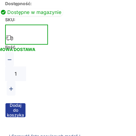
Dostępność:
Dostępne w magazynie
SKU:
Ilość
MOWA DOSTAWA
−
+
Dodaj
do
koszyka