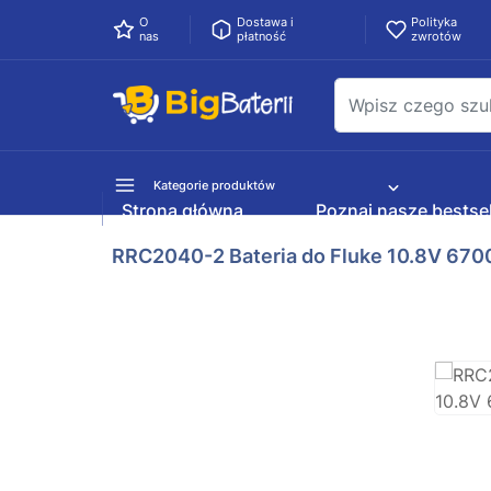
O
Dostawa i
Polityka
nas
płatność
zwrotów
Kategorie produktów
Strona główna
Poznaj nasze bestsel
RRC2040-2 Bateria do Fluke 10.8V 67