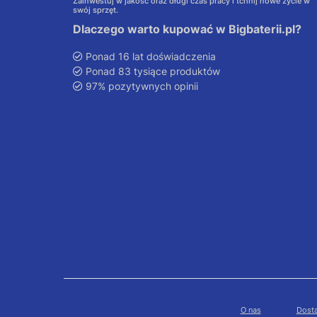
Zainwestuj w jakość oraz długi czas pracy i tchnij nowe życie w
swój sprzęt.
Dlaczego warto kupować w Bigbaterii.pl?
Ponad 16 lat doświadczenia
Ponad 83 tysiące produktów
97% pozytywnych opinii
O nas
Dosta