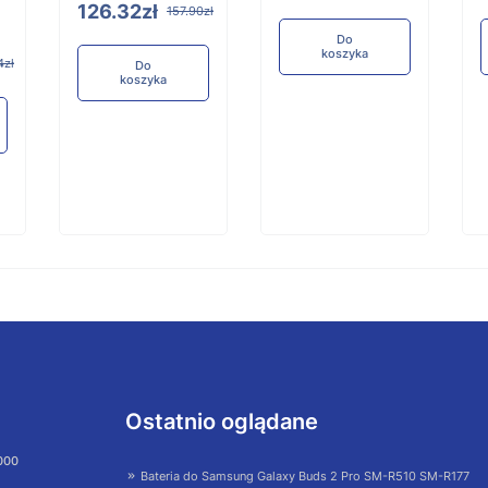
126.32zł
157.90zł
Do
koszyka
4zł
Do
koszyka
Ostatnio oglądane
 000
Bateria do Samsung Galaxy Buds 2 Pro SM-R510 SM-R177