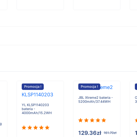
Promocja !
Promocja !
JBL Xtreme2 bateria -
O
5200mAh/37.44WH
3
YL KLSP1140203
bateria -
4000mAh/15.2WH
ng
129.36zł
161.70zł