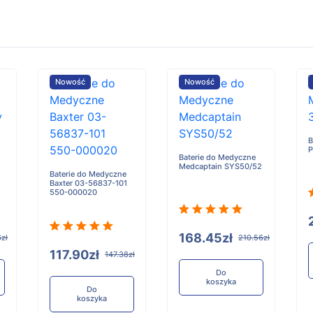
Nowość
Nowość
B
P
Baterie do Medyczne
Medcaptain SYS50/52
Baterie do Medyczne
Baxter 03-56837-101
550-000020
168.45zł
zł
210.56zł
117.90zł
147.38zł
Do
koszyka
Do
koszyka