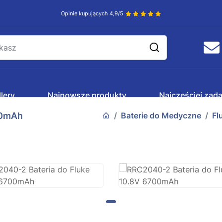
Opinie kupujących 4,9/5
lery
Najnowsze produkty
Najczęściej zad
00mAh
Baterie do Medyczne
Fl