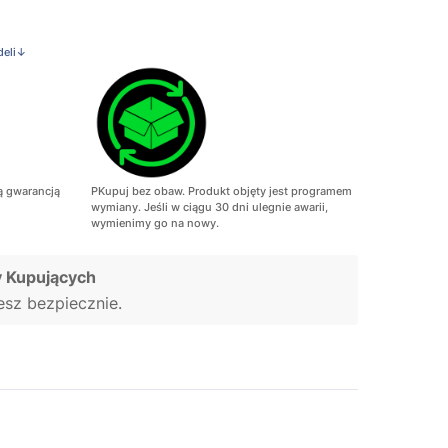
deli↓
ą gwarancją
PKupuj bez obaw. Produkt objęty jest programem
wymiany. Jeśli w ciągu 30 dni ulegnie awarii,
wymienimy go na nowy.
 Kupujących
jesz bezpiecznie.