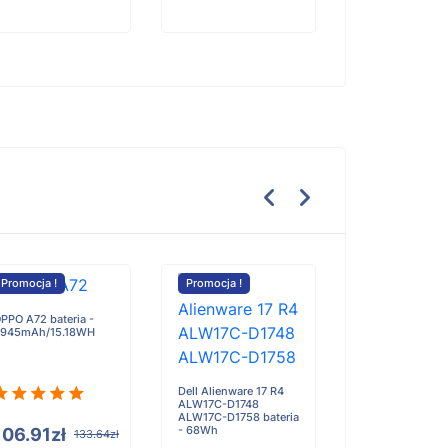
Promocja !
Promocja !
Promocja !
PPO A72 bateria -
945mAh/15.18WH
Olympus EPOC
bateria - 6700
Dell Alienware 17 R4
ALW17C-D1748
ALW17C-D1758 bateria
- 68Wh
106.91zł
133.64zł