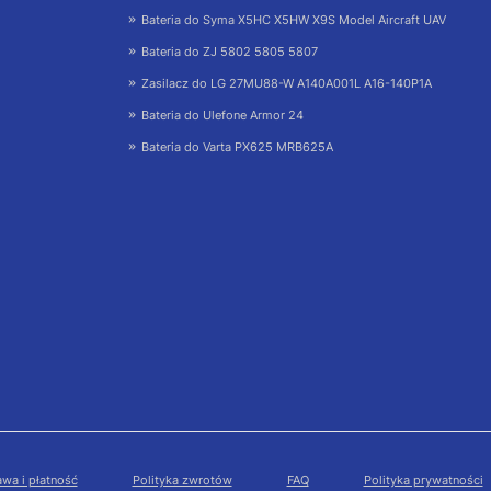
Bateria do Syma X5HC X5HW X9S Model Aircraft UAV
Bateria do ZJ 5802 5805 5807
Zasilacz do LG 27MU88-W A140A001L A16-140P1A
Bateria do Ulefone Armor 24
Bateria do Varta PX625 MRB625A
wa i płatność
Polityka zwrotów
FAQ
Polityka prywatności