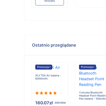
koszyka
Do
koszyka
Ostatnio przeglądane
cja !
Promocja !
Promocja !
iFLYTEK Air bateria -
6000mAh
us EPOCH 650
a - 6700mAh
Yuhuida Bluetooth
Headset Point Readi
Pen bateria - 100mAh
160.07zł
200.09zł