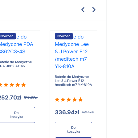
Nowość
Nowość
Nowość
aterie do Medyczne
DA 3862C3-4S
Baterie do Med
Medcaptain HP
Baterie do Medyczne
Lee & J.Power E12
/meditech m7 YK-810A
252.70zł
315.87zł
189.51zł
336.94zł
421.17zł
Do
koszyka
Do
koszyka
Do
koszyka