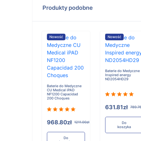
Produkty podobne
ość
Nowość
Nowość
Baterie do Medyczne
Inspired energy
ND2054HD29
Baterie do Medyczne
CU Medical iPAD
e do Medyczne
NF1200 Capacidad
a Camino ICP
200 Choques
4LS31
522 ND2054iN
631.81zł
789.76
968.80zł
1211.00zł
Do
koszyka
.96zł
768.70zł
Do