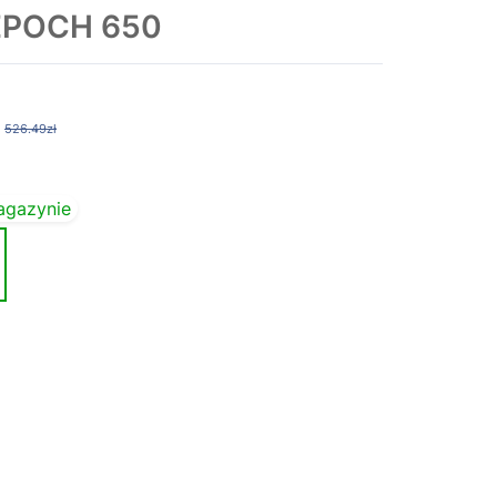
 EPOCH 650
526.49zł
agazynie