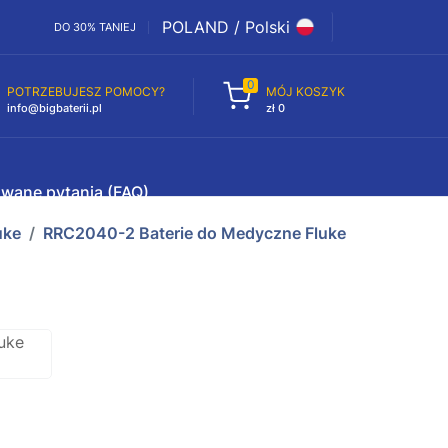
POLAND / Polski
DO 30% TANIEJ
0
POTRZEBUJESZ POMOCY?
MÓJ KOSZYK
info@bigbaterii.pl
zł 0
awane pytania (FAQ)
uke
RRC2040-2 Baterie do Medyczne Fluke