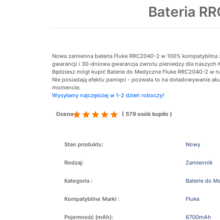
Bateria R
Nowa zamienna bateria Fluke RRC2040-2 w 100% kompatybilna z o
gwarancji i 30-dniowa gwarancja zwrotu pieniedzy dla naszych 
Będziesz mógł kupić Baterie do Medyczne Fluke RRC2040-2 w naj
Nie posiadają efektu pamięci - pozwala to na doładowywanie 
momencie.
Wysyłamy najczęściej w 1-2 dzień roboczy!
Ocena
( 579 osób kupiło )
Stan produktu:
Nowy
Rodzaj:
Zamiennik
Kategoria :
Baterie do M
Kompatybilne Marki :
Fluke
Pojemność (mAh):
6700mAh