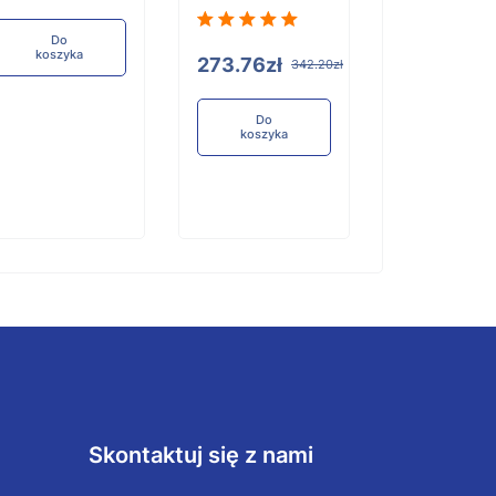
421.19zł
5
Do
koszyka
273.76zł
342.20zł
Do
koszyka
Do
koszyka
Skontaktuj się z nami