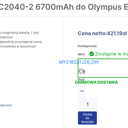
RC2040-2 6700mAh do Olympus
Cena netto:421.19zł
ryginalną baterią. 1 lata
Klientów!
bardziej przystępnej cenie.
Dostępność:
akumulatorka w dowolnym
Dostępne w m
SKU:
MY218S31J26_Oth
Ilość
DARMOWA DOSTAWA
−
edyczne
Dodaj
+
do
koszyka