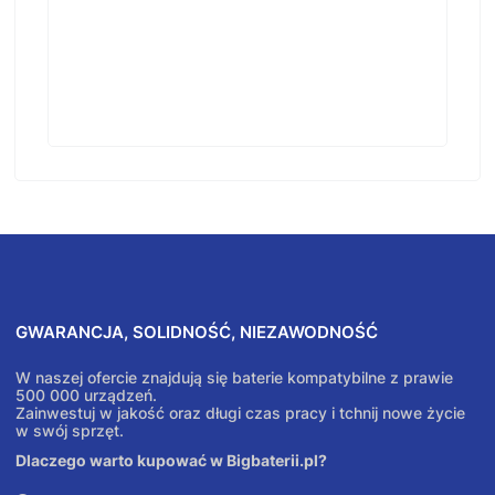
GWARANCJA, SOLIDNOŚĆ, NIEZAWODNOŚĆ
W naszej ofercie znajdują się baterie kompatybilne z prawie
500 000 urządzeń.
Zainwestuj w jakość oraz długi czas pracy i tchnij nowe życie
w swój sprzęt.
Dlaczego warto kupować w Bigbaterii.pl?