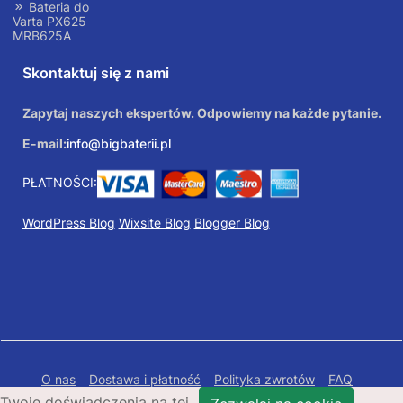
Bateria do
Varta PX625
MRB625A
Skontaktuj się z nami
Zapytaj naszych ekspertów. Odpowiemy na każde pytanie.
E-mail:
info@bigbaterii.pl
PŁATNOŚCI:
WordPress Blog
Wixsite Blog
Blogger Blog
O nas
Dostawa i płatność
Polityka zwrotów
FAQ
Twoje doświadczenia na tej
Polityka prywatności
Mapa Strony