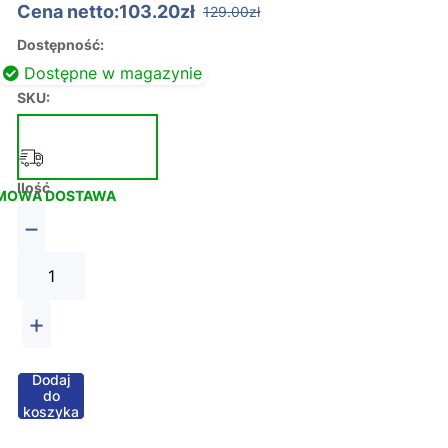
Cena netto:103.20zł
129.00zł
Dostępność:
Dostępne w magazynie
SKU:
Ilość
MOWA DOSTAWA
−
+
Dodaj
do
koszyka