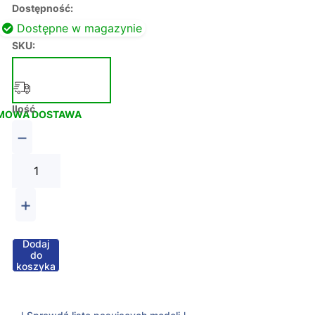
Dostępność:
Dostępne w magazynie
SKU:
Ilość
MOWA DOSTAWA
−
+
Dodaj
do
koszyka