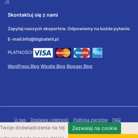
J5
Skontaktuj się z nami
Zapytaj naszych ekspertów. Odpowiemy na każde pytanie.
E-mail:
info@bigbaterii.pl
PŁATNOŚCI:
WordPress Blog
Wixsite Blog
Blogger Blog
O nas
Dostawa i płatność
Polityka zwrotów
FAQ
Twoje doświadczenia na tej
Polityka prywatności
Mapa Strony
Zezwalaj na cookie
Copyright © 2026 Bigbaterii.pl. Wszelkie prawa