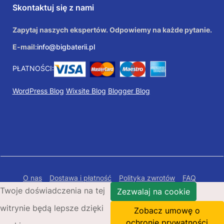
Skontaktuj się z nami
Zapytaj naszych ekspertów. Odpowiemy na każde pytanie.
E-mail:
info@bigbaterii.pl
PŁATNOŚCI:
WordPress Blog
Wixsite Blog
Blogger Blog
O nas
Dostawa i płatność
Polityka zwrotów
FAQ
Twoje doświadczenia na tej
Polityka prywatności
Mapa Strony
Zezwalaj na cookie
witrynie będą lepsze dzięki
Copyright © 2026 Bigbaterii.pl. Wszelkie prawa
Zobacz umowę o
zastrzeżone.
ochronie prywatności