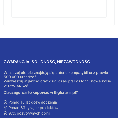
GWARANCJA, SOLIDNOŚĆ, NIEZAWODNOŚĆ
W naszej ofercie znajdują się baterie kompatybilne z prawie
500 000 urządzeń.
Zainwestuj w jakość oraz długi czas pracy i tchnij nowe życie
w swój sprzęt.
Dlaczego warto kupować w Bigbaterii.pl?
Ponad 16 lat doświadczenia
Ponad 83 tysiące produktów
97% pozytywnych opinii