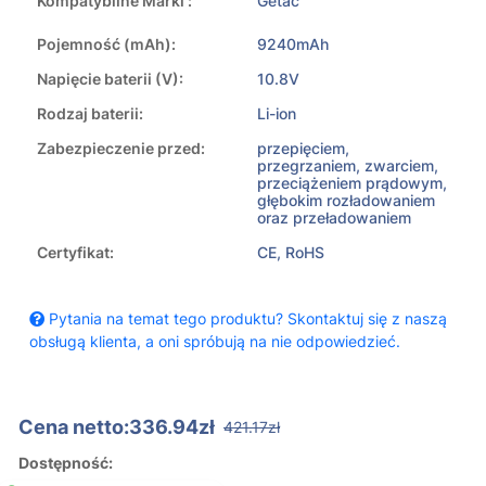
Kompatybilne Marki :
Getac
Pojemność (mAh):
9240mAh
Napięcie baterii (V):
10.8V
Rodzaj baterii:
Li-ion
Zabezpieczenie przed:
przepięciem,
przegrzaniem, zwarciem,
przeciążeniem prądowym,
głębokim rozładowaniem
oraz przeładowaniem
Certyfikat:
CE, RoHS
Pytania na temat tego produktu? Skontaktuj się z naszą
obsługą klienta, a oni spróbują na nie odpowiedzieć.
Cena netto:336.94zł
421.17zł
Dostępność: