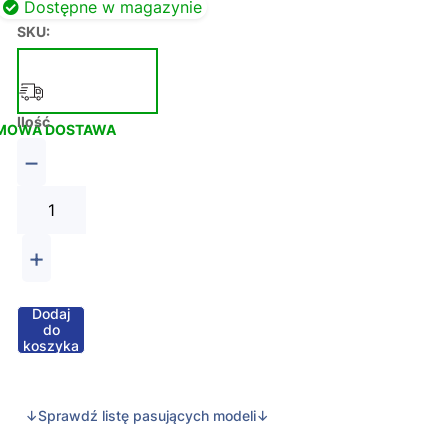
Dostępne w magazynie
SKU:
Ilość
MOWA DOSTAWA
−
+
Dodaj
do
koszyka
↓Sprawdź listę pasujących modeli↓