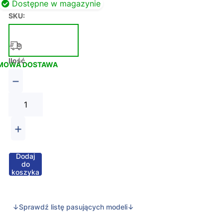
Dostępne w magazynie
SKU:
Ilość
MOWA DOSTAWA
−
+
Dodaj
do
koszyka
↓Sprawdź listę pasujących modeli↓