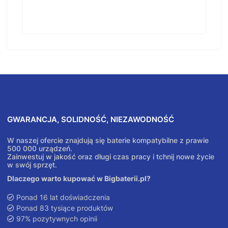
GWARANCJA, SOLIDNOŚĆ, NIEZAWODNOŚĆ
W naszej ofercie znajdują się baterie kompatybilne z prawie
500 000 urządzeń.
Zainwestuj w jakość oraz długi czas pracy i tchnij nowe życie
w swój sprzęt.
Dlaczego warto kupować w Bigbaterii.pl?
Ponad 16 lat doświadczenia
Ponad 83 tysiące produktów
97% pozytywnych opinii