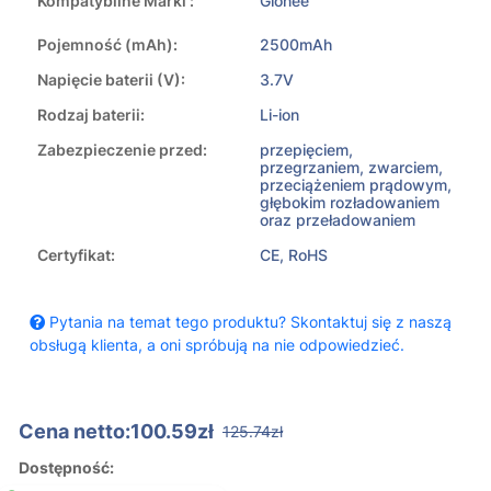
Kompatybilne Marki :
Gionee
Pojemność (mAh):
2500mAh
Napięcie baterii (V):
3.7V
Rodzaj baterii:
Li-ion
Zabezpieczenie przed:
przepięciem,
przegrzaniem, zwarciem,
przeciążeniem prądowym,
głębokim rozładowaniem
oraz przeładowaniem
Certyfikat:
CE, RoHS
Pytania na temat tego produktu? Skontaktuj się z naszą
obsługą klienta, a oni spróbują na nie odpowiedzieć.
Cena netto:100.59zł
125.74zł
Dostępność: