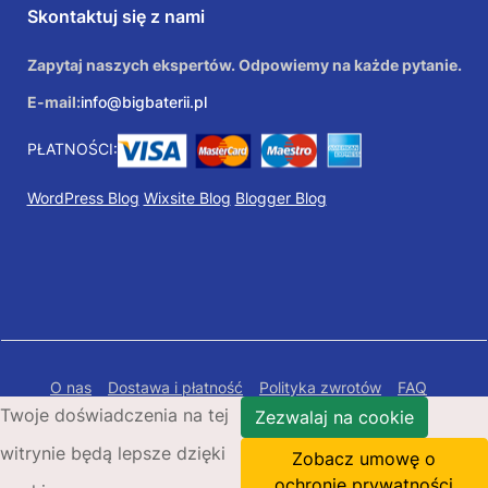
Skontaktuj się z nami
Zapytaj naszych ekspertów. Odpowiemy na każde pytanie.
E-mail:
info@bigbaterii.pl
PŁATNOŚCI:
WordPress Blog
Wixsite Blog
Blogger Blog
O nas
Dostawa i płatność
Polityka zwrotów
FAQ
Twoje doświadczenia na tej
Polityka prywatności
Mapa Strony
Zezwalaj na cookie
witrynie będą lepsze dzięki
Copyright © 2026 Bigbaterii.pl. Wszelkie prawa
Zobacz umowę o
zastrzeżone.
ochronie prywatności