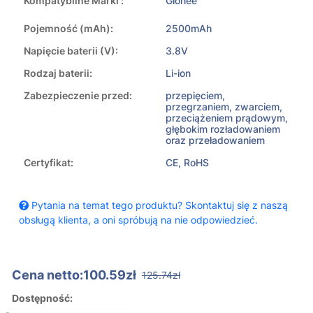
Kompatybilne Marki :
Gionee
Pojemność (mAh):
2500mAh
Napięcie baterii (V):
3.8V
Rodzaj baterii:
Li-ion
Zabezpieczenie przed:
przepięciem,
przegrzaniem, zwarciem,
przeciążeniem prądowym,
głębokim rozładowaniem
oraz przeładowaniem
Certyfikat:
CE, RoHS
Pytania na temat tego produktu? Skontaktuj się z naszą
obsługą klienta, a oni spróbują na nie odpowiedzieć.
Cena netto:100.59zł
125.74zł
Dostępność: