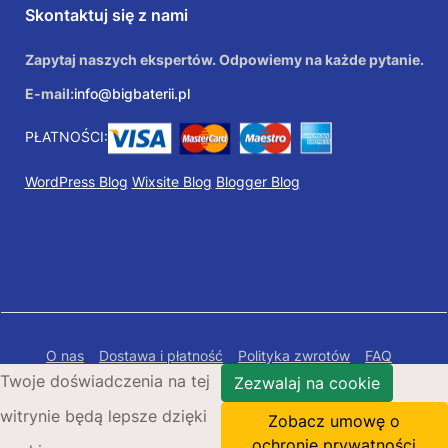
Skontaktuj się z nami
Zapytaj naszych ekspertów. Odpowiemy na każde pytanie.
E-mail:
info@bigbaterii.pl
PŁATNOŚCI:
WordPress Blog
Wixsite Blog
Blogger Blog
O nas
Dostawa i płatność
Polityka zwrotów
FAQ
Twoje doświadczenia na tej
Polityka prywatności
Mapa Strony
Zezwalaj na cookie
witrynie będą lepsze dzięki
Copyright © 2026 Bigbaterii.pl. Wszelkie prawa
Zobacz umowę o
zastrzeżone.
ochronie prywatności