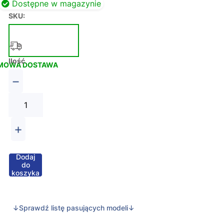
Dostępne w magazynie
SKU:
Ilość
MOWA DOSTAWA
−
+
Dodaj
do
koszyka
↓Sprawdź listę pasujących modeli↓