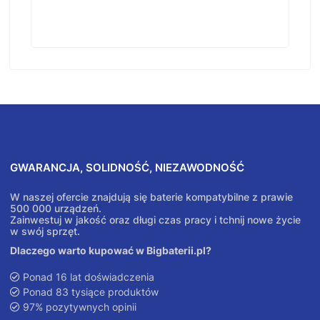
GWARANCJA, SOLIDNOŚĆ, NIEZAWODNOŚĆ
W naszej ofercie znajdują się baterie kompatybilne z prawie
500 000 urządzeń.
Zainwestuj w jakość oraz długi czas pracy i tchnij nowe życie
w swój sprzęt.
Dlaczego warto kupować w Bigbaterii.pl?
Ponad 16 lat doświadczenia
Ponad 83 tysiące produktów
97% pozytywnych opinii