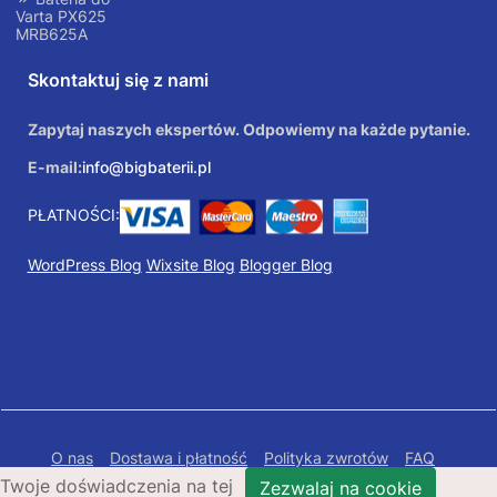
Varta PX625
MRB625A
Skontaktuj się z nami
Zapytaj naszych ekspertów. Odpowiemy na każde pytanie.
E-mail:
info@bigbaterii.pl
PŁATNOŚCI:
WordPress Blog
Wixsite Blog
Blogger Blog
O nas
Dostawa i płatność
Polityka zwrotów
FAQ
Twoje doświadczenia na tej
Polityka prywatności
Mapa Strony
Zezwalaj na cookie