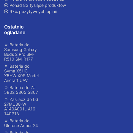
Ponad 83 tysiące produktów
97% pozytywnych opinii
Ostatnio
oglądane
Bateria do
Samsung Galaxy
Buds 2 Pro SM-
R510 SM-R177
Bateria do
Syma X5HC
X5HW X9S Model
Aircraft UAV
Bateria do ZJ
5802 5805 5807
Zasilacz do LG
27MU88-W
A140A001L A16-
140P1A
Bateria do
Ulefone Armor 24
Bateria do