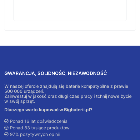
GWARANCJA, SOLIDNOŚĆ, NIEZAWODNOŚĆ
W naszej ofercie znajdują się baterie kompatybilne z prawie
500 000 urządzeń.
Zainwestuj w jakość oraz długi czas pracy i tchnij nowe życie
w swój sprzęt.
Dlaczego warto kupować w Bigbaterii.pl?
Ponad 16 lat doświadczenia
Ponad 83 tysiące produktów
97% pozytywnych opinii