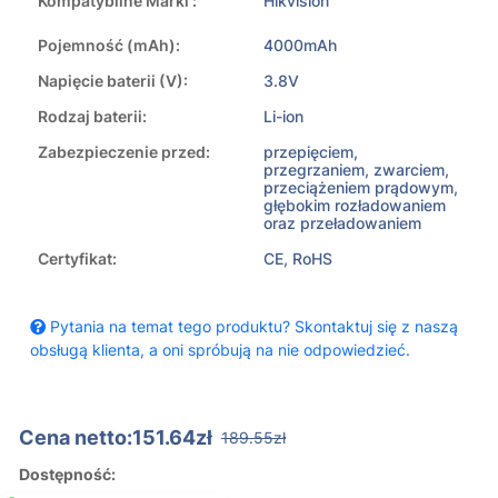
Kompatybilne Marki :
Hikvision
Pojemność (mAh):
4000mAh
Napięcie baterii (V):
3.8V
Rodzaj baterii:
Li-ion
Zabezpieczenie przed:
przepięciem,
przegrzaniem, zwarciem,
przeciążeniem prądowym,
głębokim rozładowaniem
oraz przeładowaniem
Certyfikat:
CE, RoHS
Pytania na temat tego produktu? Skontaktuj się z naszą
obsługą klienta, a oni spróbują na nie odpowiedzieć.
Cena netto:151.64zł
189.55zł
Dostępność: