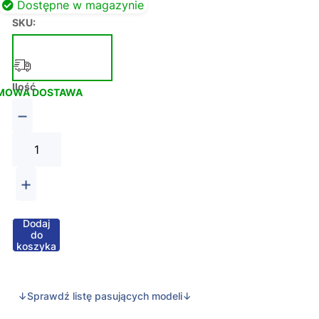
Dostępne w magazynie
SKU:
Ilość
MOWA DOSTAWA
−
+
Dodaj
do
koszyka
↓Sprawdź listę pasujących modeli↓