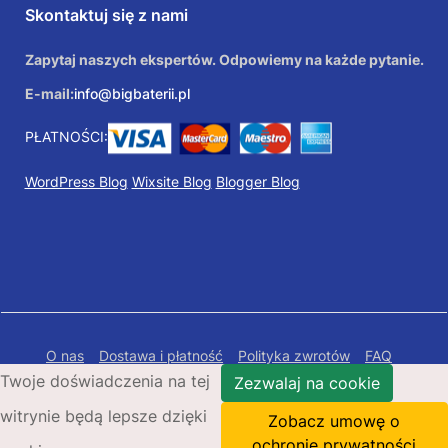
Skontaktuj się z nami
Zapytaj naszych ekspertów. Odpowiemy na każde pytanie.
E-mail:
info@bigbaterii.pl
PŁATNOŚCI:
WordPress Blog
Wixsite Blog
Blogger Blog
O nas
Dostawa i płatność
Polityka zwrotów
FAQ
Twoje doświadczenia na tej
Polityka prywatności
Mapa Strony
Zezwalaj na cookie
witrynie będą lepsze dzięki
Copyright © 2026 Bigbaterii.pl. Wszelkie prawa
Zobacz umowę o
zastrzeżone.
ochronie prywatności