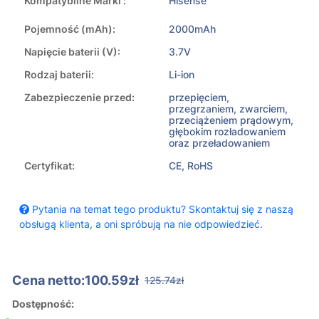
Kompatybilne Marki :
Hisense
Pojemność (mAh):
2000mAh
Napięcie baterii (V):
3.7V
Rodzaj baterii:
Li-ion
Zabezpieczenie przed:
przepięciem,
przegrzaniem, zwarciem,
przeciążeniem prądowym,
głębokim rozładowaniem
oraz przeładowaniem
Certyfikat:
CE, RoHS
Pytania na temat tego produktu? Skontaktuj się z naszą
obsługą klienta, a oni spróbują na nie odpowiedzieć.
Cena netto:100.59zł
125.74zł
Dostępność: