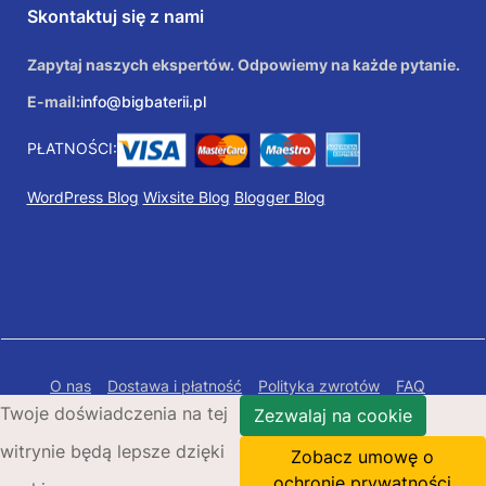
Skontaktuj się z nami
Zapytaj naszych ekspertów. Odpowiemy na każde pytanie.
E-mail:
info@bigbaterii.pl
PŁATNOŚCI:
WordPress Blog
Wixsite Blog
Blogger Blog
O nas
Dostawa i płatność
Polityka zwrotów
FAQ
Twoje doświadczenia na tej
Polityka prywatności
Mapa Strony
Zezwalaj na cookie
witrynie będą lepsze dzięki
Copyright © 2026 Bigbaterii.pl. Wszelkie prawa
Zobacz umowę o
zastrzeżone.
ochronie prywatności