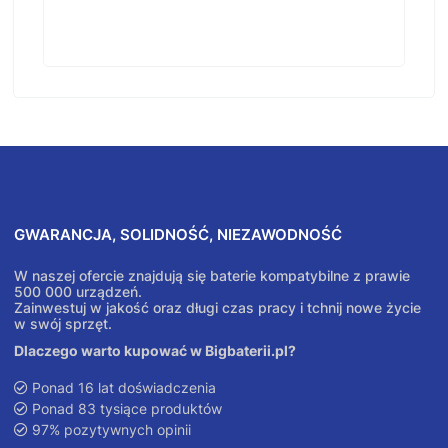
GWARANCJA, SOLIDNOŚĆ, NIEZAWODNOŚĆ
W naszej ofercie znajdują się baterie kompatybilne z prawie
500 000 urządzeń.
Zainwestuj w jakość oraz długi czas pracy i tchnij nowe życie
w swój sprzęt.
Dlaczego warto kupować w Bigbaterii.pl?
Ponad 16 lat doświadczenia
Ponad 83 tysiące produktów
97% pozytywnych opinii