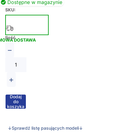
Dostępne w magazynie
SKU:
Ilość
MOWA DOSTAWA
−
+
Dodaj
do
koszyka
↓Sprawdź listę pasujących modeli↓