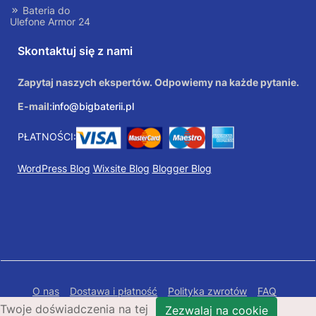
Bateria do
Ulefone Armor 24
Skontaktuj się z nami
Zapytaj naszych ekspertów. Odpowiemy na każde pytanie.
E-mail:
info@bigbaterii.pl
PŁATNOŚCI:
WordPress Blog
Wixsite Blog
Blogger Blog
O nas
Dostawa i płatność
Polityka zwrotów
FAQ
Twoje doświadczenia na tej
Polityka prywatności
Mapa Strony
Zezwalaj na cookie