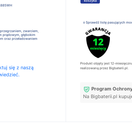
koszyka
.885WH
↓Sprawdź listę pasujących mo
 przegrzaniem, zwarciem,
em prądowym, głębokim
em oraz przeładowaniem
Produkt objęty jest 12-miesięczn
tuj się z naszą
realizowaną przez Bigbaterii.pl.
wiedzieć.
Program Ochrony
Na Bigbaterii.pl kupu