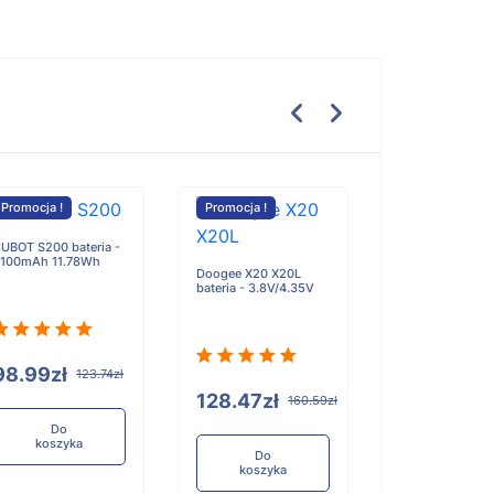
Promocja !
Promocja !
Promocja !
UBOT S200 bateria -
Getac ICC bateri
100mAh 11.78Wh
5000mAh
Doogee X20 X20L
bateria - 3.8V/4.35V
98.99zł
315.88zł
123.74zł
128.47zł
160.59zł
Do
Do
koszyka
koszyka
Do
koszyka