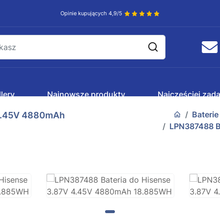
Opinie kupujących 4,9/5
lery
Najnowsze produkty
Najczęściej zad
Bateri
 4.45V 4880mAh
LPN387488 Ba