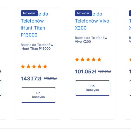
Nowość
Nowość
Baterie do Telefonów
B
Vivo X200
V
Baterie do Telefonów
iHunt Titan P13000
101.05zł
ł
126.31zł
143.17zł
178.96zł
Do
koszyka
Do
koszyka