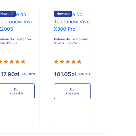
Nowość
Nowość
Nowość
aterie do Telefonów
Baterie do Telefonów
Baterie do Tele
ivo X200S
Vivo X300 Pro
Honor X6D
117.90zł
101.05zł
96.84zł
147.38zł
126.31zł
12
Do
Do
Do
koszyka
koszyka
koszyka