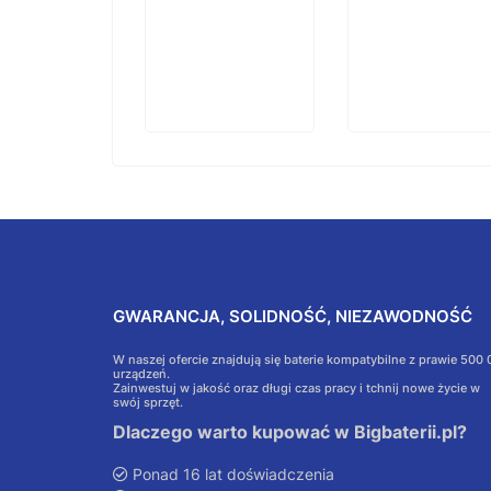
GWARANCJA, SOLIDNOŚĆ, NIEZAWODNOŚĆ
W naszej ofercie znajdują się baterie kompatybilne z prawie 500
urządzeń.
Zainwestuj w jakość oraz długi czas pracy i tchnij nowe życie w
swój sprzęt.
Dlaczego warto kupować w Bigbaterii.pl?
Ponad 16 lat doświadczenia