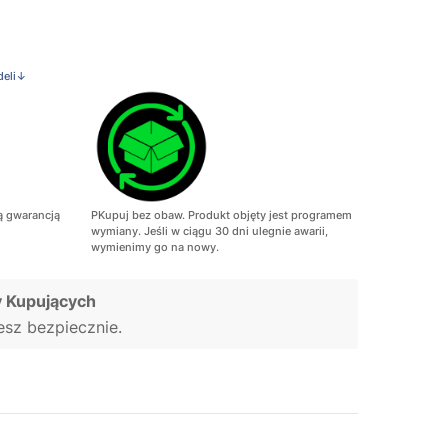
deli↓
ą gwarancją
PKupuj bez obaw. Produkt objęty jest programem
wymiany. Jeśli w ciągu 30 dni ulegnie awarii,
wymienimy go na nowy.
 Kupujących
jesz bezpiecznie.