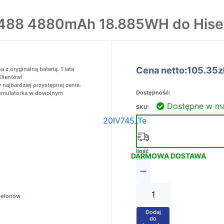
7488 4880mAh 18.885WH do His
Cena netto:105.35z
 oryginalną baterią. 1 lata
Klientów!
najbardziej przystępnej cenie.
Dostępność:
akumulatorka w dowolnym
Dostępne w m
SKU:
20IV745_Te
Ilość
DARMOWA DOSTAWA
−
elefonów
Dodaj
+
do