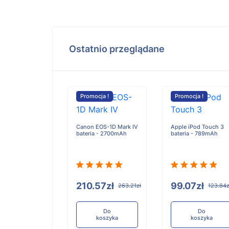
Ostatnio przeglądane
cja !
Promocja !
Promocja !
ICC bateria -
mAh
Canon EOS-1D Mark IV
Apple iPod Touch 3
bateria - 2700mAh
bateria - 789mAh
.88zł
394.85zł
210.57zł
99.07zł
263.21zł
123.84z
Do
koszyka
Do
Do
koszyka
koszyka