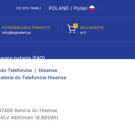
POLAND / Polski
DO 30% TANIEJ
0
POTRZEBUJESZ POMOCY?
MÓJ KOSZYK
info@bigbaterii.pl
zł 0
awane pytania (FAQ)
e do Telefonów
Hisense
terie do Telefonów Hisense