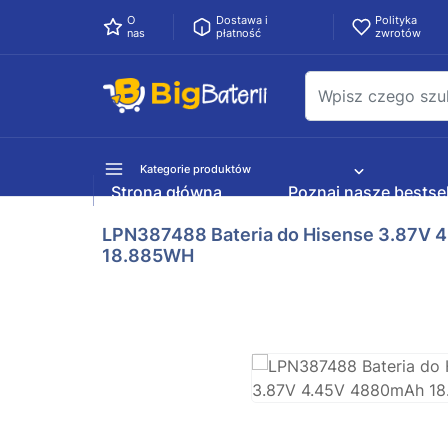
O
Dostawa i
Polityka
nas
płatność
zwrotów
Kategorie produktów
Strona główna
Poznaj nasze bestsel
LPN387488 Bateria do Hisense 3.87V
18.885WH