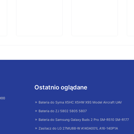
Ostatnio oglądane
 000
Bateria do Syma X5HC X5HW X9S Model Aircraft UAV
Bateria do ZJ 5802 5805 5807
Bateria do Samsung Galaxy Buds 2 Pro SM-R510 SM-R177
Zasilacz do LG 27MU88-W A140A001L A16-140P1A