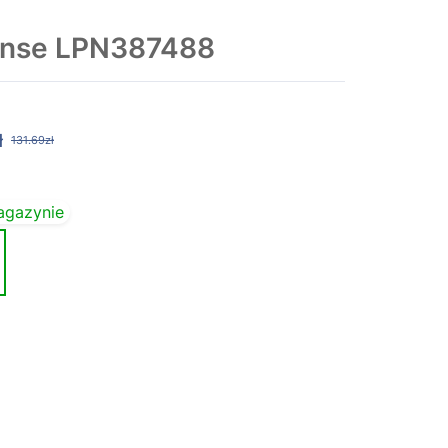
ense LPN387488
ł
131.69zł
agazynie