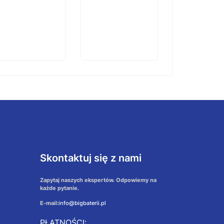
Skontaktuj się z nami
Zapytaj naszych ekspertów. Odpowiemy na
każde pytanie.
E-mail:
info@bigbaterii.pl
PŁATNOŚCI: