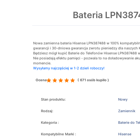
Bateria LPN38
Nowa zamienna bateria Hisense LPN387488 w 100% kompatybilna z
gwarancji i 30-dniowa gwarancja zwrotu pieniedzy dla naszych 
Będziesz mógł kupić Baterie do Telefonów Hisense LPN387488 w 
Nie posiadają efektu pamięci - pozwala to na doładowywanie 
momencie.
Wysyłamy najczęściej w 1-2 dzień roboczy!
Ocena
( 671 osób kupiło )
Stan produktu:
Nowy
Rodzaj:
Zamiennik
Kategoria :
Baterie do T
Kompatybilne Marki :
Hisense