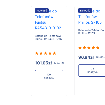
ość
Nowość
Nowość
Baterie do Telefonów
Philips S7105
e do Telefonów
Baterie do Telefonów
u RA54310-0101
Fujitsu RA54310-0102
96.84zł
121.05z
05zł
101.05zł
126.31zł
126.31zł
Do
koszyka
Do
Do
koszyka
koszyka