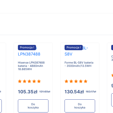
Promocja !
Promocja !
C
3
Hisense LPN387488
Forme BL-S8V bateria
bateria - 4880mAh
- 3500mAh/13.5WH
18.885WH
105.35zł
130.54zł
ł
131.69zł
163.17zł
Do
Do
koszyka
koszyka