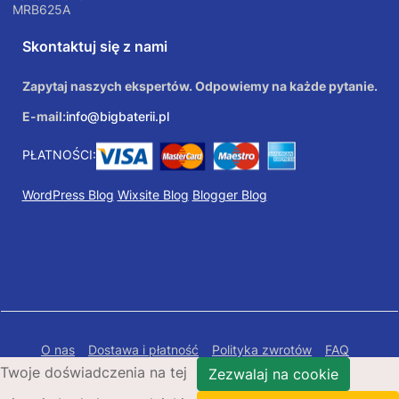
MRB625A
Skontaktuj się z nami
Zapytaj naszych ekspertów. Odpowiemy na każde pytanie.
E-mail:
info@bigbaterii.pl
PŁATNOŚCI:
WordPress Blog
Wixsite Blog
Blogger Blog
O nas
Dostawa i płatność
Polityka zwrotów
FAQ
Twoje doświadczenia na tej
Polityka prywatności
Mapa Strony
Zezwalaj na cookie