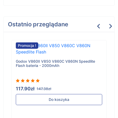
Ostatnio przeglądane
Promocja !
Godox V860II V850 V860C V860N Speedlite
Flash bateria - 2000mAh
117.90zł
147.38zł
Do koszyka