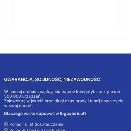
GWARANCJA, SOLIDNOŚĆ, NIEZAWODNOŚĆ
W naszej ofercie znajdują się baterie kompatybilne z prawie
500 000 urządzeń.
Zainwestuj w jakość oraz długi czas pracy i tchnij nowe życie
w swój sprzęt.
Dlaczego warto kupować w Bigbaterii.pl?
Ponad 16 lat doświadczenia
Ponad 83 tysiące produktów