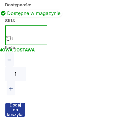
Dostępność:
Dostępne w magazynie
SKU:
Ilość
MOWA DOSTAWA
−
+
Dodaj
do
koszyka