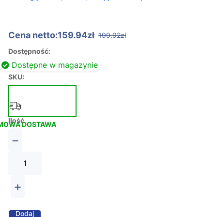
Cena netto:159.94zł
199.92zł
Dostępność:
Dostępne w magazynie
SKU:
Ilość
MOWA DOSTAWA
−
+
Dodaj