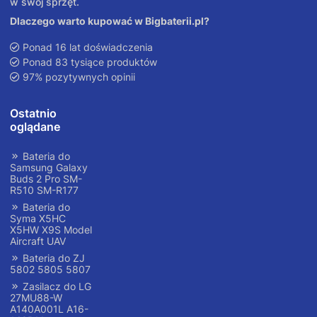
w swój sprzęt.
Dlaczego warto kupować w Bigbaterii.pl?
Ponad 16 lat doświadczenia
Ponad 83 tysiące produktów
97% pozytywnych opinii
Ostatnio
oglądane
Bateria do
Samsung Galaxy
Buds 2 Pro SM-
R510 SM-R177
Bateria do
Syma X5HC
X5HW X9S Model
Aircraft UAV
Bateria do ZJ
5802 5805 5807
Zasilacz do LG
27MU88-W
A140A001L A16-