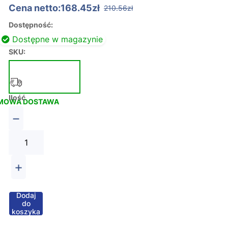
Cena netto:168.45zł
210.56zł
Dostępność:
Dostępne w magazynie
SKU:
Ilość
MOWA DOSTAWA
−
+
Dodaj
do
koszyka