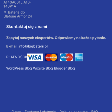
A140A001L A16-
140P1A
Bateria do
Ulefone Armor 24
Skontaktuj się z nami
Zapytaj naszych ekspertów. Odpowiemy na każde pytanie.
E-mail:
info@bigbaterii.pl
PŁATNOŚCI:
WordPress Blog
Wixsite Blog
Blogger Blog
O nas
Dostawa i płatność
Polityka zwrotów
FAQ