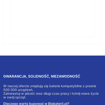
GWARANCJA, SOLIDNOŚĆ, NIEZAWODNOŚĆ
W naszej ofercie znajdują się baterie kompatybilne z prawie
500 000 urządzeń.
Zainwestuj w jakość oraz długi czas pracy i tchnij nowe życie
w swój sprzęt.
Dlaczego warto kupować w Bigbaterii.pl?