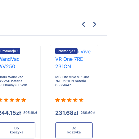
Promocja !
Promocja !
Promocja !
Tecno BL-49IT b
- 5000mAh
hark WandVac
MSI Htc Vive VR One
V250 bateria -
7RE-231CN bateria -
900mah/20.5Wh
6365mAh
100.59zł
244.15zł
231.68zł
305.19zł
289.60zł
Do
koszyka
Do
Do
koszyka
koszyka