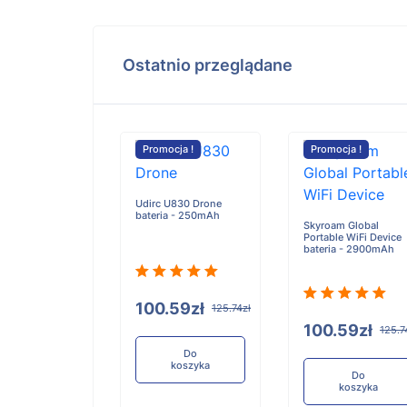
Ostatnio przeglądane
cja !
Promocja !
Promocja !
BL-49IT bateria
Udirc U830 Drone
0mAh
bateria - 250mAh
Skyroam Global
Portable WiFi Device
bateria - 2900mAh
.59zł
100.59zł
125.74zł
125.74zł
100.59zł
125.7
Do
Do
koszyka
koszyka
Do
koszyka