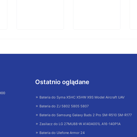
Ostatnio oglądane
 000
Bateria do Syma X5HC X5HW X9S Model Aircraft UAV
Bateria do ZJ 5802 5805 5807
Bateria do Samsung Galaxy Buds 2 Pro SM-R510 SM-R177
Zasilacz do LG 27MU88-W A140A001L A16-140P1A
Bateria do Ulefone Armor 24