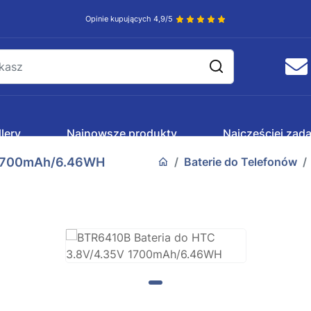
Opinie kupujących 4,9/5
lery
Najnowsze produkty
Najczęściej zad
 1700mAh/6.46WH
Baterie do Telefonów