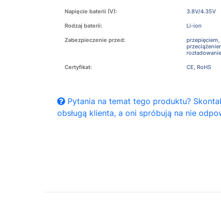
Napięcie baterii (V):
3.8V/4.35V
Rodzaj baterii:
Li-ion
Zabezpieczenie przed:
przepięciem,
przeciążeni
rozładowani
Certyfikat:
CE, RoHS
Pytania na temat tego produktu? Skontak
obsługą klienta, a oni spróbują na nie odpo