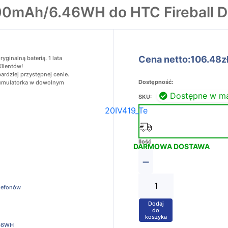
0mAh/6.46WH do HTC Fireball Dr
Cena netto:106.48z
inalną baterią. 1 lata
Klientów!
rdziej przystępnej cenie.
Dostępność:
akumulatorka w dowolnym
Dostępne w m
SKU:
20IV419_Te
Ilość
DARMOWA DOSTAWA
−
elefonów
Dodaj
+
do
koszyka
46WH