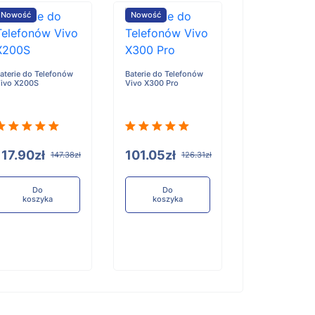
Nowość
Nowość
Nowość
aterie do Telefonów
Baterie do Telefonów
Baterie do Tele
ivo X200S
Vivo X300 Pro
Honor X6D
117.90zł
101.05zł
96.84zł
147.38zł
126.31zł
12
Do
Do
Do
koszyka
koszyka
koszyka