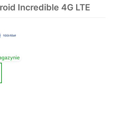
oid Incredible 4G LTE
ł
133.10zł
agazynie