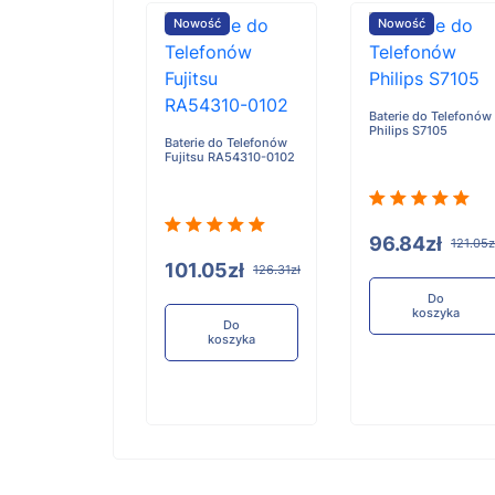
ość
Nowość
Nowość
Baterie do Telefonów
Philips S7105
e do Telefonów
Baterie do Telefonów
u RA54310-0101
Fujitsu RA54310-0102
96.84zł
121.05z
05zł
101.05zł
126.31zł
126.31zł
Do
koszyka
Do
Do
koszyka
koszyka