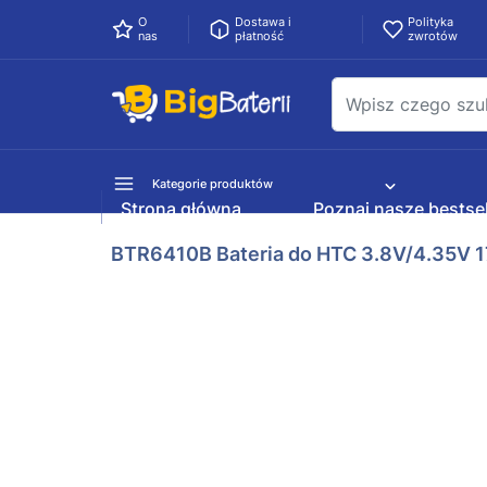
O
Dostawa i
Polityka
nas
płatność
zwrotów
Kategorie produktów
Strona główna
Poznaj nasze bestsel
BTR6410B Bateria do HTC 3.8V/4.35V