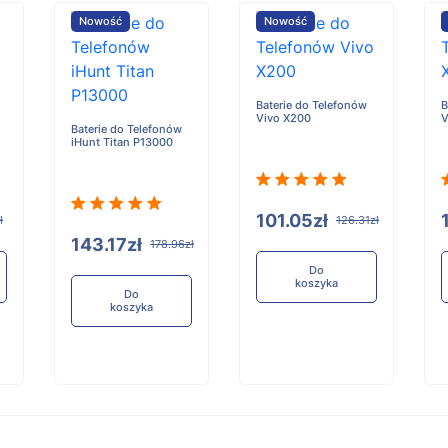
Nowość
Nowość
Baterie do Telefonów
B
Vivo X200
V
Baterie do Telefonów
iHunt Titan P13000
101.05zł
ł
126.31zł
143.17zł
178.96zł
Do
koszyka
Do
koszyka