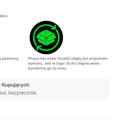
deli↓
ą gwarancją
PKupuj bez obaw. Produkt objęty jest programem
wymiany. Jeśli w ciągu 30 dni ulegnie awarii,
wymienimy go na nowy.
 Kupujących
jesz bezpiecznie.