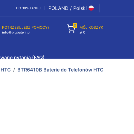
POLAND / Polski
DO 30% TANIEJ
0
POTRZEBUJESZ POMOCY?
MÓJ KOSZYK
info@bigbaterii.pl
zł 0
awane pytania (FAQ)
HTC
BTR6410B Baterie do Telefonów HTC