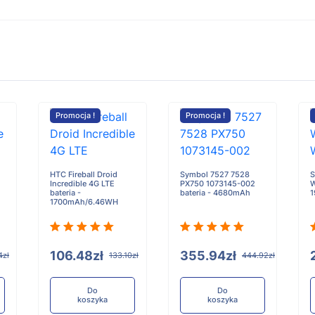
Promocja !
Promocja !
HTC Fireball Droid
Symbol 7527 7528
S
Incredible 4G LTE
PX750 1073145-002
W
bateria -
bateria - 4680mAh
1
1700mAh/6.46WH
106.48zł
355.94zł
4zł
133.10zł
444.92zł
Do
Do
koszyka
koszyka