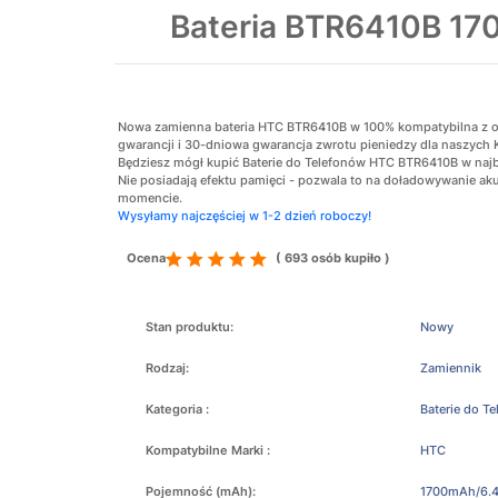
Bateria BTR6410B 170
Nowa zamienna bateria HTC BTR6410B w 100% kompatybilna z oryg
gwarancji i 30-dniowa gwarancja zwrotu pieniedzy dla naszych 
Będziesz mógł kupić Baterie do Telefonów HTC BTR6410B w najba
Nie posiadają efektu pamięci - pozwala to na doładowywanie 
momencie.
Wysyłamy najczęściej w 1-2 dzień roboczy!
Ocena
( 693 osób kupiło )
Stan produktu:
Nowy
Rodzaj:
Zamiennik
Kategoria :
Baterie do T
Kompatybilne Marki :
HTC
Pojemność (mAh):
1700mAh/6.