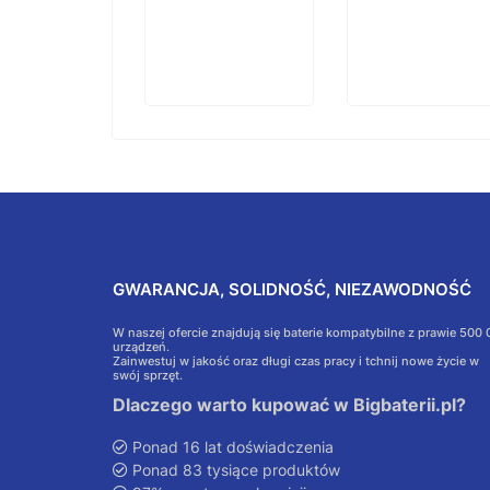
GWARANCJA, SOLIDNOŚĆ, NIEZAWODNOŚĆ
W naszej ofercie znajdują się baterie kompatybilne z prawie 500
urządzeń.
Zainwestuj w jakość oraz długi czas pracy i tchnij nowe życie w
swój sprzęt.
Dlaczego warto kupować w Bigbaterii.pl?
Ponad 16 lat doświadczenia
Ponad 83 tysiące produktów