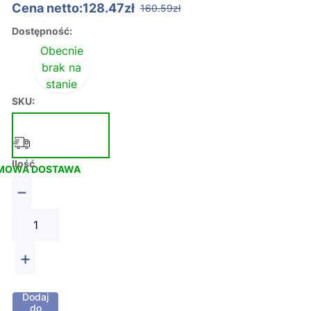
Cena netto:128.47zł
160.59zł
Dostępność:
Obecnie
brak na
stanie
SKU:
Ilość
MOWA DOSTAWA
−
+
Dodaj
do