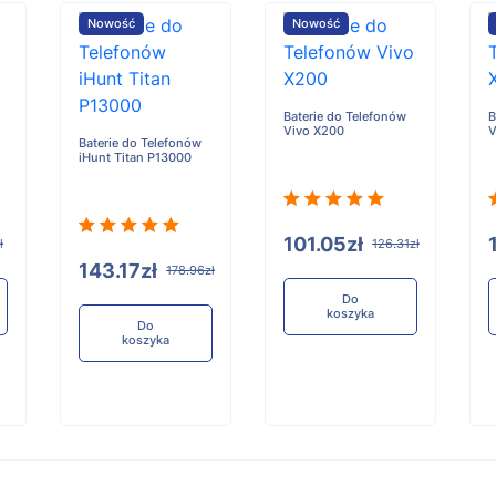
Nowość
Nowość
Baterie do Telefonów
B
Vivo X200
V
Baterie do Telefonów
iHunt Titan P13000
101.05zł
ł
126.31zł
143.17zł
178.96zł
Do
koszyka
Do
koszyka