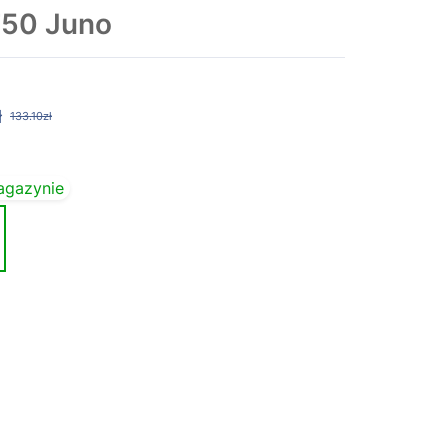
750 Juno
ł
133.10zł
agazynie