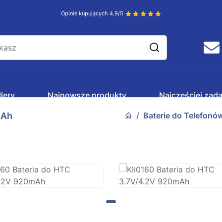
Opinie kupujących 4,9/5
lery
Najnowsze produkty
Najczęściej zad
mAh
Baterie do Telefonó