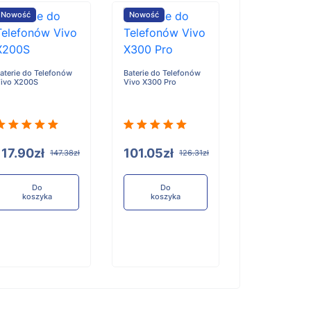
Nowość
Nowość
Nowość
aterie do Telefonów
Baterie do Telefonów
Baterie do Tele
ivo X200S
Vivo X300 Pro
Honor X6D
117.90zł
101.05zł
96.84zł
147.38zł
126.31zł
12
Do
Do
Do
koszyka
koszyka
koszyka