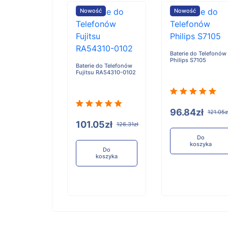
ość
Nowość
Nowość
Baterie do Telefonów
Philips S7105
e do Telefonów
Baterie do Telefonów
u RA54310-0101
Fujitsu RA54310-0102
96.84zł
121.05z
05zł
101.05zł
126.31zł
126.31zł
Do
koszyka
Do
Do
koszyka
koszyka