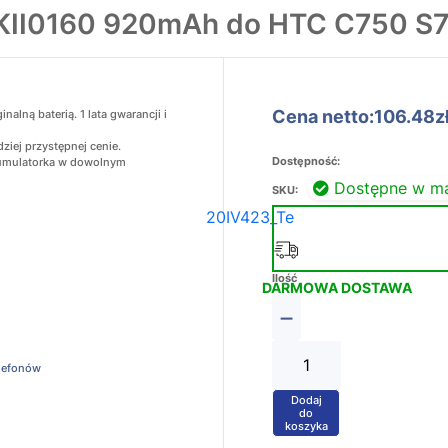
 KII0160 920mAh do HTC C750 S
Cena netto:106.48z
lną baterią. 1 lata gwarancji i
ziej przystępnej cenie.
Dostępność:
akumulatorka w dowolnym
Dostępne w m
SKU:
20IV423_Te
Ilość
DARMOWA DOSTAWA
−
elefonów
Dodaj
+
do
koszyka