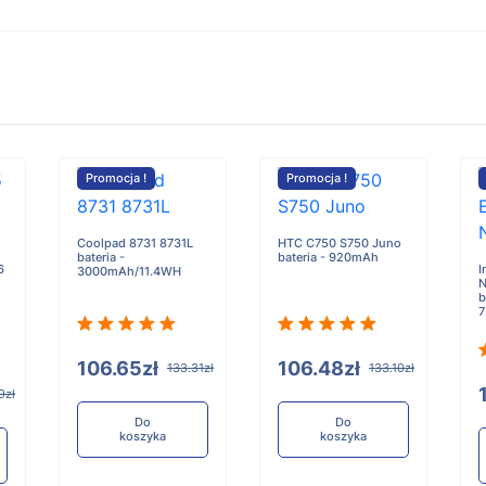
Promocja !
Promocja !
Coolpad 8731 8731L
HTC C750 S750 Juno
bateria -
bateria - 920mAh
6
I
3000mAh/11.4WH
N
b
106.65zł
106.48zł
133.31zł
133.10zł
9zł
Do
Do
koszyka
koszyka