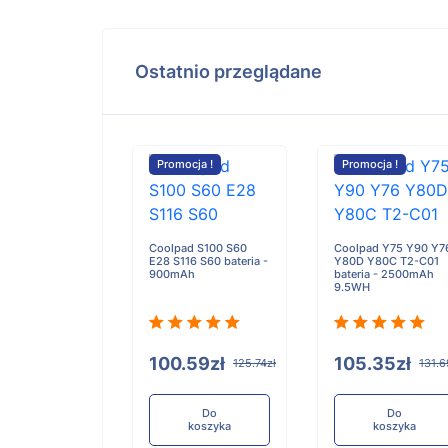
Ostatnio przeglądane
cja !
Promocja !
Promocja !
ad 8730 8736
Coolpad S100 S60
Coolpad Y75 Y90 Y7
920 bateria -
E28 S116 S60 bateria -
Y80D Y80C T2-C01
mAh
900mAh
bateria - 2500mAh
9.5WH
.59zł
100.59zł
105.35zł
125.74zł
125.74zł
131.6
Do
Do
Do
koszyka
koszyka
koszyka