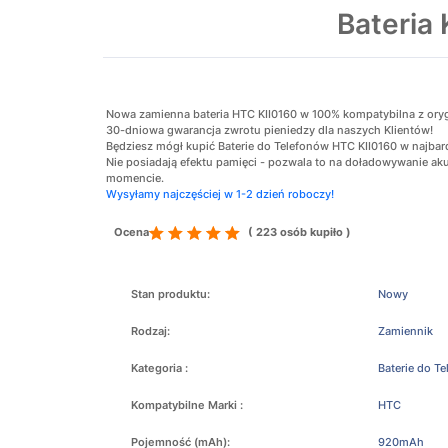
Bateria
Nowa zamienna bateria HTC KII0160 w 100% kompatybilna z orygina
30-dniowa gwarancja zwrotu pieniedzy dla naszych Klientów!
Będziesz mógł kupić Baterie do Telefonów HTC KII0160 w najbard
Nie posiadają efektu pamięci - pozwala to na doładowywanie 
momencie.
Wysyłamy najczęściej w 1-2 dzień roboczy!
Ocena
( 223 osób kupiło )
Stan produktu:
Nowy
Rodzaj:
Zamiennik
Kategoria :
Baterie do T
Kompatybilne Marki :
HTC
Pojemność (mAh):
920mAh