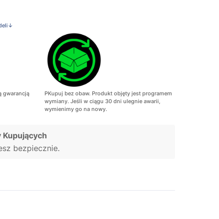
deli↓
ą gwarancją
PKupuj bez obaw. Produkt objęty jest programem
wymiany. Jeśli w ciągu 30 dni ulegnie awarii,
wymienimy go na nowy.
 Kupujących
jesz bezpiecznie.