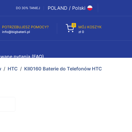
POLAND / Polski
DO 30% TANIEJ
0
POTRZEBUJESZ POMOCY?
MÓJ KOSZYK
info@bigbaterii.pl
zł 0
awane pytania (FAQ)
w
HTC
KII0160 Baterie do Telefonów HTC