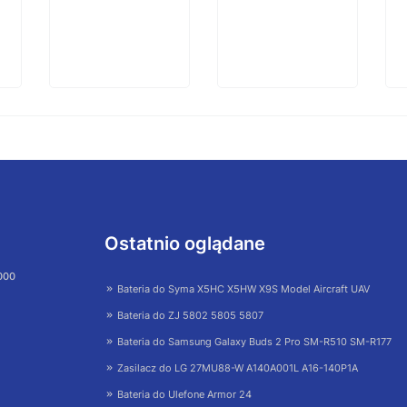
Ostatnio oglądane
 000
Bateria do Syma X5HC X5HW X9S Model Aircraft UAV
Bateria do ZJ 5802 5805 5807
Bateria do Samsung Galaxy Buds 2 Pro SM-R510 SM-R177
Zasilacz do LG 27MU88-W A140A001L A16-140P1A
Bateria do Ulefone Armor 24