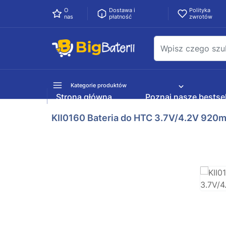
O
Dostawa i
Polityka
nas
płatność
zwrotów
Kategorie produktów
Strona główna
Poznaj nasze bestsel
KII0160 Bateria do HTC 3.7V/4.2V 920