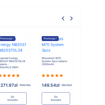
Promocja !
Promocja !
Promocja !
nspired Energy
Mitsubishi M70
CoolPad 8730 
B2037 NB2037OL34
System 3pcs bateria -
8920 7920 bater
ateria -
2000mAh
2000mAh
750mAh/2.8WH
1271.97zł
149.54zł
100.59zł
1589.96zł
186.92zł
Do
Do
Do
koszyka
koszyka
koszyka