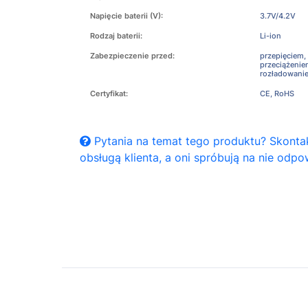
Napięcie baterii (V):
3.7V/4.2V
Rodzaj baterii:
Li-ion
Zabezpieczenie przed:
przepięciem,
przeciążeni
rozładowani
Certyfikat:
CE, RoHS
Pytania na temat tego produktu? Skontak
obsługą klienta, a oni spróbują na nie odpo