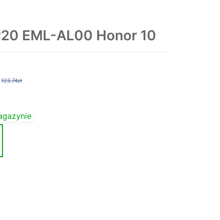
20 EML-AL00 Honor 10
123.74zł
agazynie