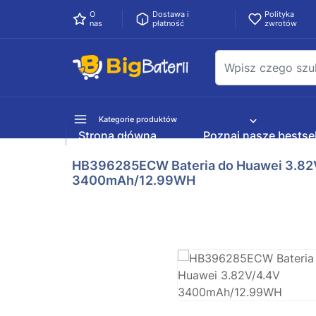
O
Dostawa i
Polityka
nas
płatność
zwrotów
Kategorie produktów
Strona główna
Poznaj nasze bestsel
HB396285ECW Bateria do Huawei 3.82
3400mAh/12.99WH