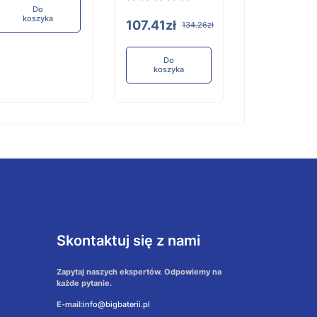
Do
koszyka
107.41zł
134.26zł
Do
koszyka
Skontaktuj się z nami
Zapytaj naszych ekspertów. Odpowiemy na
każde pytanie.
E-mail:
info@bigbaterii.pl