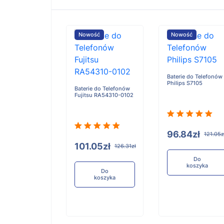
ość
Nowość
Nowość
Baterie do Telefonów
Philips S7105
e do Telefonów
Baterie do Telefonów
u RA54310-0101
Fujitsu RA54310-0102
96.84zł
121.05z
05zł
101.05zł
126.31zł
126.31zł
Do
koszyka
Do
Do
koszyka
koszyka