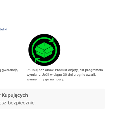
deli↓
ą gwarancją
PKupuj bez obaw. Produkt objęty jest programem
wymiany. Jeśli w ciągu 30 dni ulegnie awarii,
wymienimy go na nowy.
 Kupujących
jesz bezpiecznie.