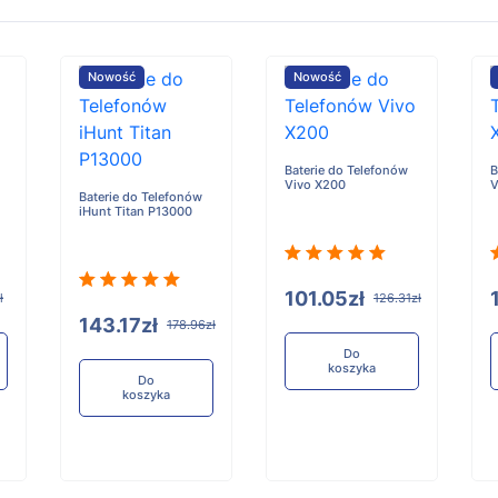
Nowość
Nowość
Baterie do Telefonów
B
Vivo X200
V
Baterie do Telefonów
iHunt Titan P13000
101.05zł
ł
126.31zł
143.17zł
178.96zł
Do
koszyka
Do
koszyka