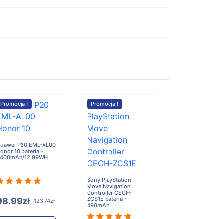
Promocja !
Promocja !
uawei P20 EML-AL00
onor 10 bateria -
400mAh/12.99WH
Sony PlayStation
Move Navigation
Controller CECH-
ZCS1E bateria -
98.99zł
123.74zł
490mAh