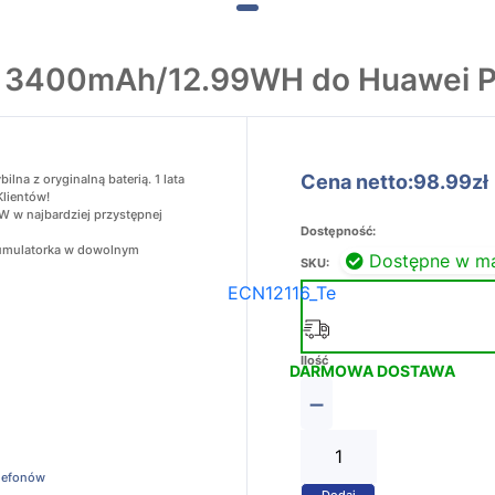
 3400mAh/12.99WH do Huawei P
Cena netto:98.99zł
a z oryginalną baterią. 1 lata
Klientów!
 w najbardziej przystępnej
Dostępność:
akumulatorka w dowolnym
Dostępne w m
SKU:
ECN12116_Te
Ilość
DARMOWA DOSTAWA
−
elefonów
Dodaj