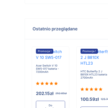
Ostatnio przeglądane
Promocja !
Promocja !
Acer Switch V 10
SW5-017 bateria -
HTC Butterfly 2 J
7200mAh
B810X HTL23 bateria 
2700mAh
202.15zł
252.69zł
100.59zł
125.7
Do