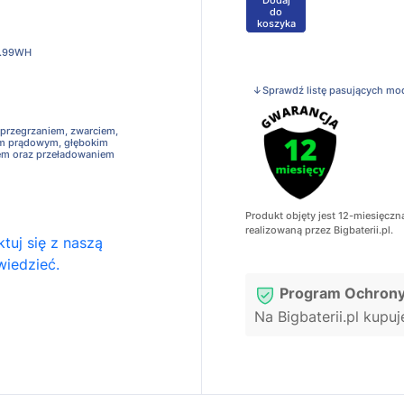
+
do
koszyka
.99WH
↓Sprawdź listę pasujących mo
 przegrzaniem, zwarciem,
em prądowym, głębokim
em oraz przeładowaniem
Produkt objęty jest 12-miesięczn
realizowaną przez Bigbaterii.pl.
tuj się z naszą
wiedzieć.
Program Ochrony
Na Bigbaterii.pl kupu