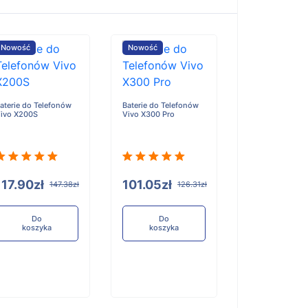
Nowość
Nowość
Nowość
aterie do Telefonów
Baterie do Telefonów
Baterie do Tele
ivo X200S
Vivo X300 Pro
Honor X6D
117.90zł
101.05zł
96.84zł
147.38zł
126.31zł
12
Do
Do
Do
koszyka
koszyka
koszyka