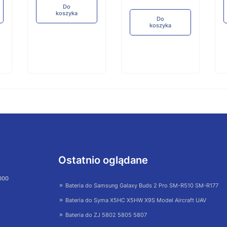
Do
koszyka
Do
koszyka
Ostatnio oglądane
 000
Bateria do Samsung Galaxy Buds 2 Pro SM-R510 SM-R177
Bateria do Syma X5HC X5HW X9S Model Aircraft UAV
Bateria do ZJ 5802 5805 5807