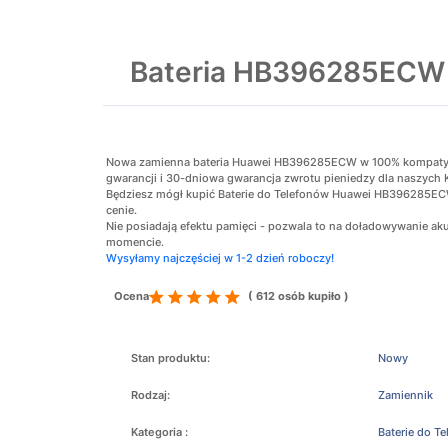
Bateria HB396285ECW
Nowa zamienna bateria Huawei HB396285ECW w 100% kompatybiln
gwarancji i 30-dniowa gwarancja zwrotu pieniedzy dla naszych 
Będziesz mógł kupić Baterie do Telefonów Huawei HB396285ECW
cenie.
Nie posiadają efektu pamięci - pozwala to na doładowywanie 
momencie.
Wysyłamy najczęściej w 1-2 dzień roboczy!
Ocena
( 612 osób kupiło )
Stan produktu:
Nowy
Rodzaj:
Zamiennik
Kategoria :
Baterie do T