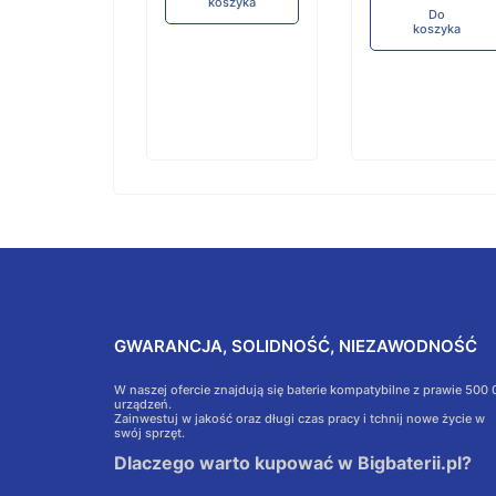
koszyka
Do
koszyka
GWARANCJA, SOLIDNOŚĆ, NIEZAWODNOŚĆ
W naszej ofercie znajdują się baterie kompatybilne z prawie 500
urządzeń.
Zainwestuj w jakość oraz długi czas pracy i tchnij nowe życie w
swój sprzęt.
Dlaczego warto kupować w Bigbaterii.pl?