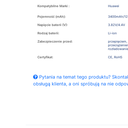
Kompatybilne Marki :
Huawei
Pojemność (mAh):
3400mAh/12
Napięcie baterii (V):
3.82V/4.4V
Rodzaj baterii:
Li-ion
Zabezpieczenie przed:
przepięciem,
przeciążeni
rozładowani
Certyfikat:
CE, RoHS
Pytania na temat tego produktu? Skontak
obsługą klienta, a oni spróbują na nie odpo