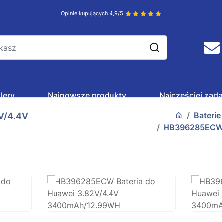
Opinie kupujących 4,9/5
lery
Najnowsze produkty
Najczęściej zad
Bateri
V/4.4V
HB396285ECW B