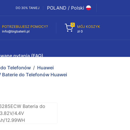
POLAND / Polski
DO 30% TANIEJ
0
POTRZEBUJESZ POMOCY?
MÓJ KOSZYK
info@bigbaterii.pl
zł 0
awane pytania (FAQ)
e do Telefonów
Huawei
aterie do Telefonów Huawei