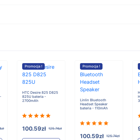
Promocja !
Promocja !
HTC Desire 825 D825
H
-
825U bateria -
H
Linlin Bluetooth
2700mAh
3
Headset Speaker
bateria - 110mAh
100.59zł
4zł
125.74zł
100.59zł
125.74zł