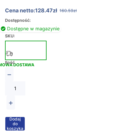
Cena netto:128.47zł
160.59zł
Dostępność:
Dostępne w magazynie
SKU:
Ilość
MOWA DOSTAWA
−
+
Dodaj
do
koszyka