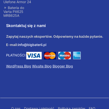
Ulefone Armor 24
Bateria do
Varta PX625
MRB625A
Skontaktuj się z nami
Zapytaj naszych ekspertów. Odpowiemy na każde pytanie.
E-mail:
info@bigbaterii.pl
PŁATNOŚCI:
WordPress Blog
Wixsite Blog
Blogger Blog
O nas
Dostawa i płatność
Polityka zwrotów
FAQ