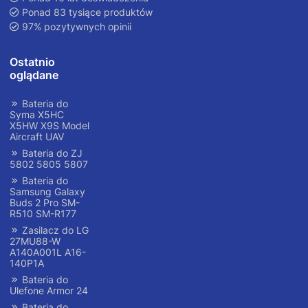
Ponad 83 tysiące produktów
97% pozytywnych opinii
Ostatnio
oglądane
Bateria do
Syma X5HC
X5HW X9S Model
Aircraft UAV
Bateria do ZJ
5802 5805 5807
Bateria do
Samsung Galaxy
Buds 2 Pro SM-
R510 SM-R177
Zasilacz do LG
27MU88-W
A140A001L A16-
140P1A
Bateria do
Ulefone Armor 24
Bateria do