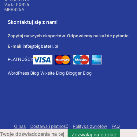
Varta PX625
MRB625A
Skontaktuj się z nami
Zapytaj naszych ekspertów. Odpowiemy na każde pytanie.
E-mail:
info@bigbaterii.pl
PŁATNOŚCI:
WordPress Blog
Wixsite Blog
Blogger Blog
O nas
Dostawa i płatność
Polityka zwrotów
FAQ
Twoje doświadczenia na tej
Polityka prywatności
Mapa Strony
Zezwalaj na cookie