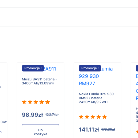
Promocja !
Promocja !
Meizu BA911 bateria -
3400mAh/13.09WH
a
Nokia Lumia 929 930
RM927 bateria -
2420mAh/9.2WH
H
4
98.99zł
123.74zł
R
3
.04zł
141.11zł
176.39zł
Do
koszyka