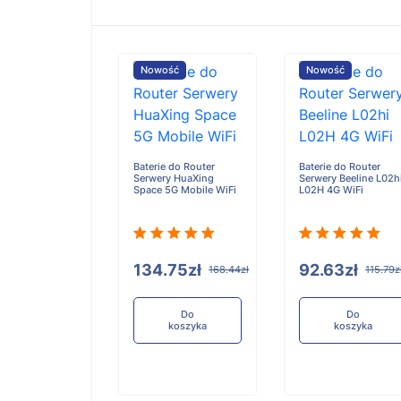
ość
Nowość
Nowość
e do Router
Baterie do Router
Baterie do Router
y TP-Link M730
Serwery HuaXing
Serwery Beeline L02h
fi
Space 5G Mobile WiFi
L02H 4G WiFi
63zł
134.75zł
92.63zł
115.79zł
168.44zł
115.79z
Do
Do
Do
koszyka
koszyka
koszyka