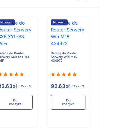
Nowość
Nowość
Nowość
aterie do Router
Baterie do Router
Baterie do Rout
erwery SXB XYL-B3
Serwery Wifi M16
Serwery Gexing
iFi
434972
M27HG
92.63zł
92.63zł
92.63zł
115.79zł
115.79zł
11
Do
Do
Do
koszyka
koszyka
koszyka