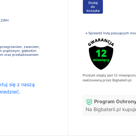
Dodaj
+
do
koszyka
.2WH
↓Sprawdź listę pasujących mo
 przegrzaniem, zwarciem,
em prądowym, głębokim
em oraz przeładowaniem
Produkt objęty jest 12-miesięczn
realizowaną przez Bigbaterii.pl.
tuj się z naszą
wiedzieć.
Program Ochrony
Na Bigbaterii.pl kupu