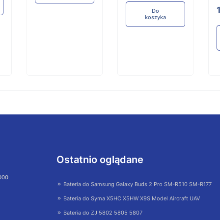
Do
koszyka
Ostatnio oglądane
 000
Bateria do Samsung Galaxy Buds 2 Pro SM-R510 SM-R177
Bateria do Syma X5HC X5HW X9S Model Aircraft UAV
Bateria do ZJ 5802 5805 5807