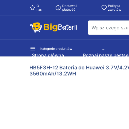
O
Dostawa i
Polityka
nas
płatność
zwrotów
Kategorie produktów
Strona główna
Poznaj nasze bestsel
HB5F3H-12 Bateria do Huawei 3.7V/4.2
3560mAh/13.2WH