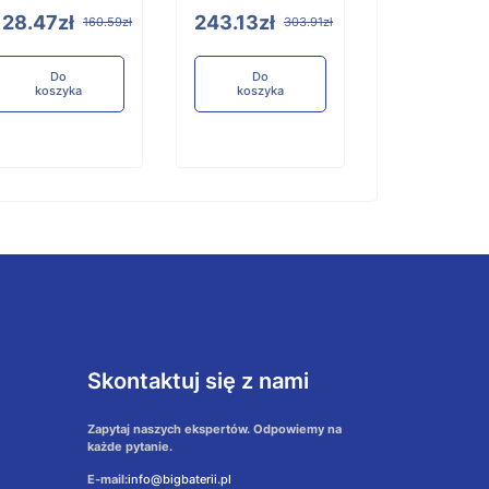
128.47zł
243.13zł
160.59zł
303.91zł
Do
Do
koszyka
koszyka
Skontaktuj się z nami
Zapytaj naszych ekspertów. Odpowiemy na
każde pytanie.
E-mail:
info@bigbaterii.pl