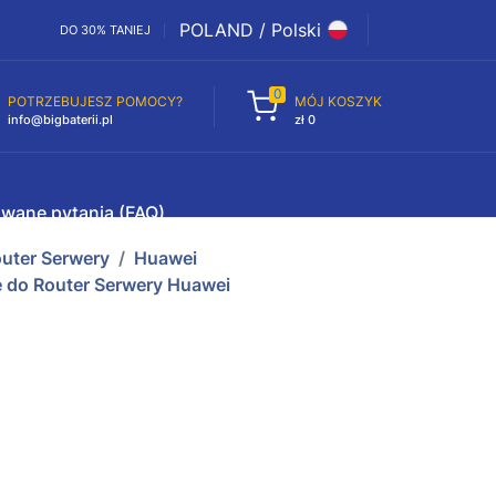
POLAND / Polski
DO 30% TANIEJ
0
POTRZEBUJESZ POMOCY?
MÓJ KOSZYK
info@bigbaterii.pl
zł 0
awane pytania (FAQ)
outer Serwery
Huawei
 do Router Serwery Huawei