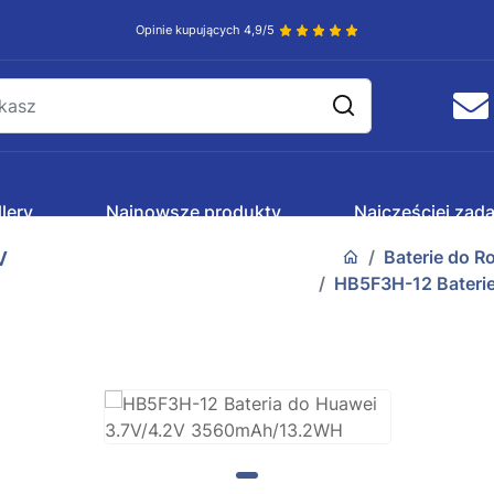
Opinie kupujących 4,9/5
lery
Najnowsze produkty
Najczęściej zad
Baterie do R
V
HB5F3H-12 Baterie