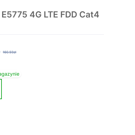
 E5775 4G LTE FDD Cat4
ł
160.59zł
agazynie