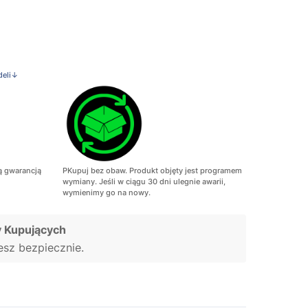
deli↓
ą gwarancją
PKupuj bez obaw. Produkt objęty jest programem
wymiany. Jeśli w ciągu 30 dni ulegnie awarii,
wymienimy go na nowy.
 Kupujących
jesz bezpiecznie.