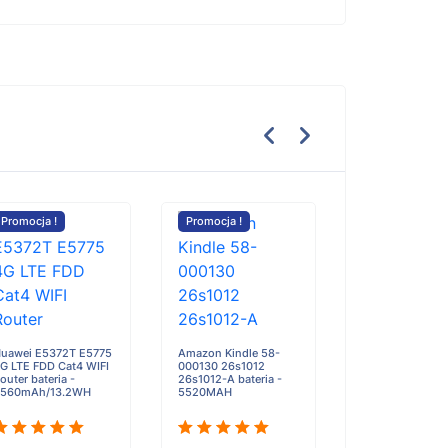
Promocja !
Promocja !
Promocja !
Itel Pad One bate
5900mAh
uawei E5372T E5775
Amazon Kindle 58-
G LTE FDD Cat4 WIFI
000130 26s1012
117.90zł
1
outer bateria -
26s1012-A bateria -
560mAh/13.2WH
5520MAH
Do
koszyka