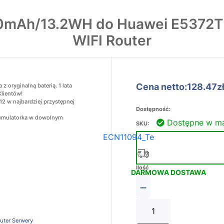
0mAh/13.2WH do Huawei E5372T
WIFI Router
Cena netto:128.47z
oryginalną baterią. 1 lata
Klientów!
2 w najbardziej przystępnej
Dostępność:
akumulatorka w dowolnym
Dostępne w m
SKU:
ECN11094_Te
Ilość
DARMOWA DOSTAWA
−
outer Serwery