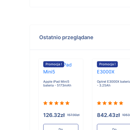
Ostatnio przeglądane
cja !
Promocja !
Promocja !
d One bateria -
mAh
Apple iPad Mini5
Optrel E3000X bateri
bateria - 5173mAh
- 3.25Ah
90zł
147.38zł
126.32zł
842.43zł
157.90zł
1053
Do
koszyka
Do
Do