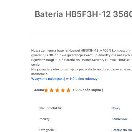
Bateria HB5F3H-12 356
Nowa zamienna bateria Huawei HB5F3H-12 w 100% kompatybilna z 
gwarancji i 30-dniowa gwarancja zwrotu pieniedzy dla naszych 
Będziesz mógł kupić Baterie do Router Serwery Huawei HB5F3H-1
cenie.
Nie posiadają efektu pamięci - pozwala to na doładowywanie 
momencie.
Wysyłamy najczęściej w 1-2 dzień roboczy!
Ocena
( 296 osób kupiło )
Stan produktu:
Nowy
Rodzaj:
Zamiennik
Kategoria :
Baterie do R