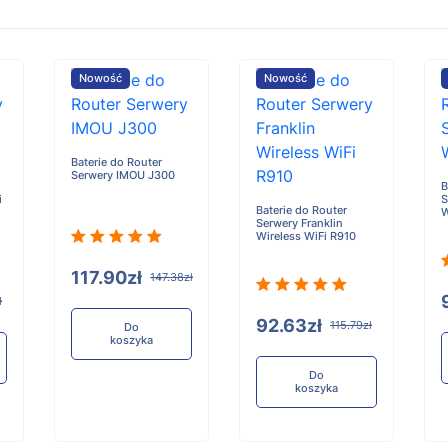
Nowość
Nowość
Baterie do Router
Serwery IMOU J300
B
i
S
Baterie do Router
W
Serwery Franklin
Wireless WiFi R910
117.90zł
147.38zł
ł
92.63zł
115.79zł
Do
koszyka
Do
koszyka