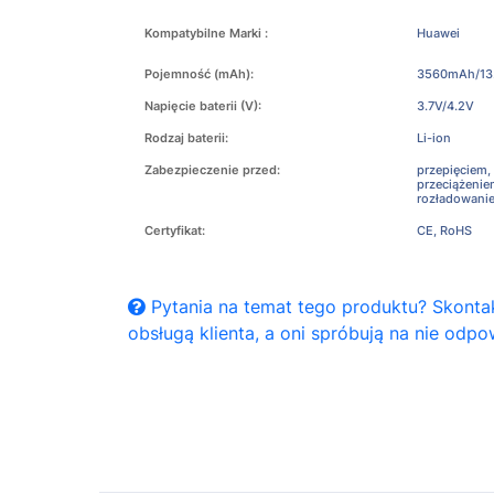
Kompatybilne Marki :
Huawei
Pojemność (mAh):
3560mAh/13
Napięcie baterii (V):
3.7V/4.2V
Rodzaj baterii:
Li-ion
Zabezpieczenie przed:
przepięciem,
przeciążeni
rozładowani
Certyfikat:
CE, RoHS
Pytania na temat tego produktu? Skontak
obsługą klienta, a oni spróbują na nie odpo