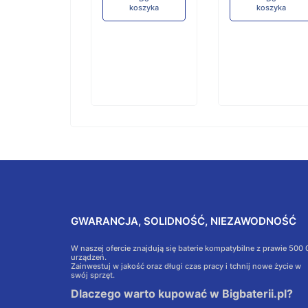
koszyka
koszyka
GWARANCJA, SOLIDNOŚĆ, NIEZAWODNOŚĆ
W naszej ofercie znajdują się baterie kompatybilne z prawie 500
urządzeń.
Zainwestuj w jakość oraz długi czas pracy i tchnij nowe życie w
swój sprzęt.
Dlaczego warto kupować w Bigbaterii.pl?