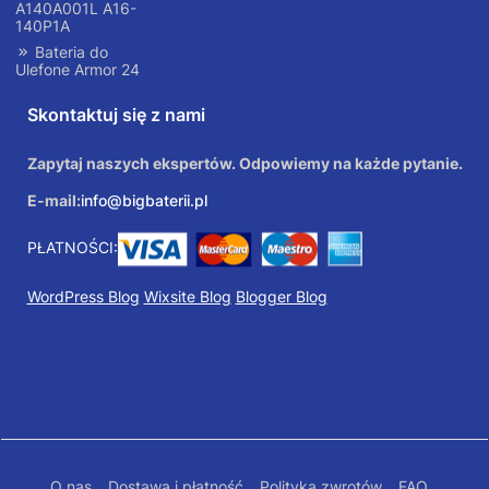
A140A001L A16-
140P1A
Bateria do
Ulefone Armor 24
Skontaktuj się z nami
Zapytaj naszych ekspertów. Odpowiemy na każde pytanie.
E-mail:
info@bigbaterii.pl
PŁATNOŚCI:
WordPress Blog
Wixsite Blog
Blogger Blog
O nas
Dostawa i płatność
Polityka zwrotów
FAQ