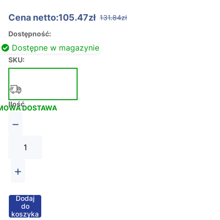
Cena netto:105.47zł
131.84zł
Dostępność:
Dostępne w magazynie
SKU:
Ilość
MOWA DOSTAWA
−
+
Dodaj
do
koszyka