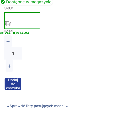
Dostępne w magazynie
SKU:
Ilość
MOWA DOSTAWA
−
+
Dodaj
do
koszyka
↓Sprawdź listę pasujących modeli↓