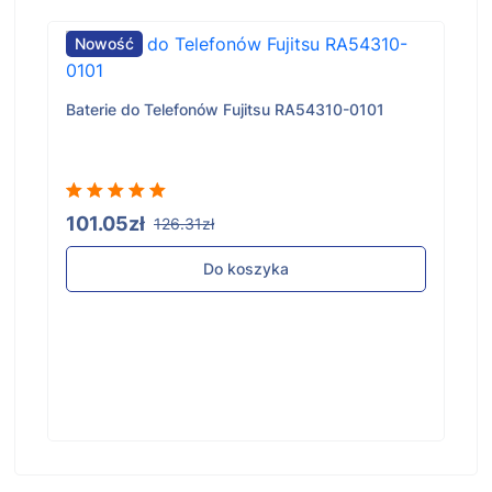
Nowość
jitsu RA54310-0101
Baterie do Telefonów Fujitsu RA
101.05zł
126.31zł
szyka
Do koszyka