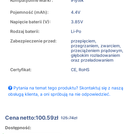
Kompatybilne Marki :
iFlytek
Pojemność (mAh):
4.4V
Napięcie baterii (V):
3.85V
Rodzaj baterii:
Li-Po
Zabezpieczenie przed:
przepięciem,
przegrzaniem, zwarciem,
przeciążeniem prądowym,
głębokim rozładowaniem
oraz przeładowaniem
Certyfikat:
CE, RoHS
Pytania na temat tego produktu? Skontaktuj się z naszą
obsługą klienta, a oni spróbują na nie odpowiedzieć.
Cena netto:100.59zł
125.74zł
Dostępność: