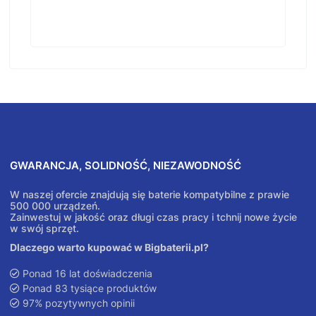
GWARANCJA, SOLIDNOŚĆ, NIEZAWODNOŚĆ
W naszej ofercie znajdują się baterie kompatybilne z prawie
500 000 urządzeń.
Zainwestuj w jakość oraz długi czas pracy i tchnij nowe życie
w swój sprzęt.
Dlaczego warto kupować w Bigbaterii.pl?
Ponad 16 lat doświadczenia
Ponad 83 tysiące produktów
97% pozytywnych opinii