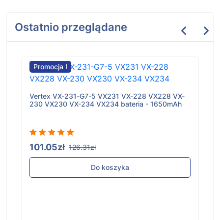
Ostatnio przeglądane
Promocja !
Promoc
Lenovo 
4623m
Vertex VX-231-G7-5 VX231 VX-228 VX228 VX-
230 VX230 VX-234 VX234 bateria - 1650mAh
252.7
101.05zł
126.31zł
Do koszyka