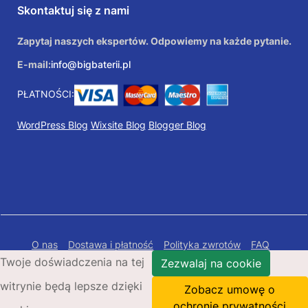
Skontaktuj się z nami
Zapytaj naszych ekspertów. Odpowiemy na każde pytanie.
E-mail:
info@bigbaterii.pl
PŁATNOŚCI:
WordPress Blog
Wixsite Blog
Blogger Blog
O nas
Dostawa i płatność
Polityka zwrotów
FAQ
Twoje doświadczenia na tej
Polityka prywatności
Mapa Strony
Zezwalaj na cookie
witrynie będą lepsze dzięki
Copyright © 2026 Bigbaterii.pl. Wszelkie prawa
Zobacz umowę o
zastrzeżone.
ochronie prywatności