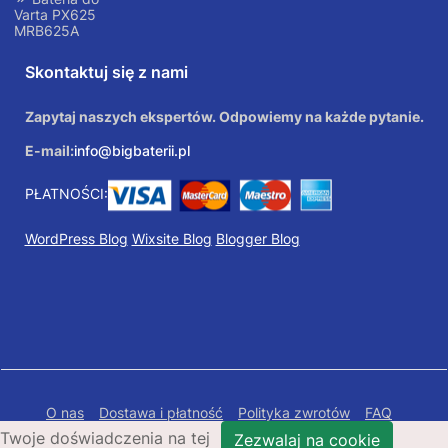
Varta PX625
MRB625A
Skontaktuj się z nami
Zapytaj naszych ekspertów. Odpowiemy na każde pytanie.
E-mail:
info@bigbaterii.pl
PŁATNOŚCI:
WordPress Blog
Wixsite Blog
Blogger Blog
O nas
Dostawa i płatność
Polityka zwrotów
FAQ
Twoje doświadczenia na tej
Polityka prywatności
Mapa Strony
Zezwalaj na cookie