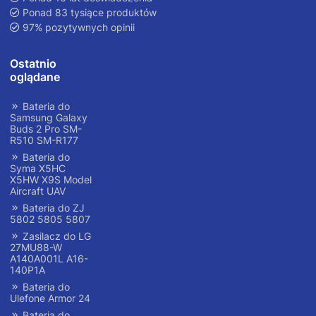
Ponad 83 tysiące produktów
97% pozytywnych opinii
Ostatnio
oglądane
Bateria do
Samsung Galaxy
Buds 2 Pro SM-
R510 SM-R177
Bateria do
Syma X5HC
X5HW X9S Model
Aircraft UAV
Bateria do ZJ
5802 5805 5807
Zasilacz do LG
27MU88-W
A140A001L A16-
140P1A
Bateria do
Ulefone Armor 24
Bateria do