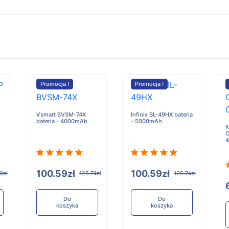
Promocja !
Promocja !
Vsmart BVSM-74X
Infinix BL-49HX bateria
bateria - 4000mAh
- 5000mAh
K
C
100.59zł
100.59zł
0zł
125.74zł
125.74zł
Do
Do
koszyka
koszyka