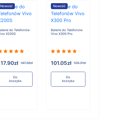
Nowość
Nowość
Nowość
aterie do Telefonów
Baterie do Telefonów
Baterie do Tele
ivo X200S
Vivo X300 Pro
Honor X6D
117.90zł
101.05zł
96.84zł
147.38zł
126.31zł
12
Do
Do
Do
koszyka
koszyka
koszyka