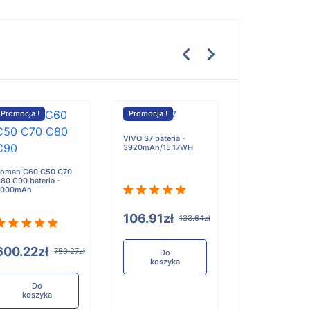
Promocja !
Promocja !
Promocja !
VIVO S7 bateria -
3920mAh/15.17WH
Maxell ER18/50 
- 3650mAh
oman C60 C50 C70
80 C90 bateria -
4000mAh
106.91zł
133.64zł
147.39zł
600.22zł
750.27zł
Do
koszyka
Do
koszyka
Do
koszyka