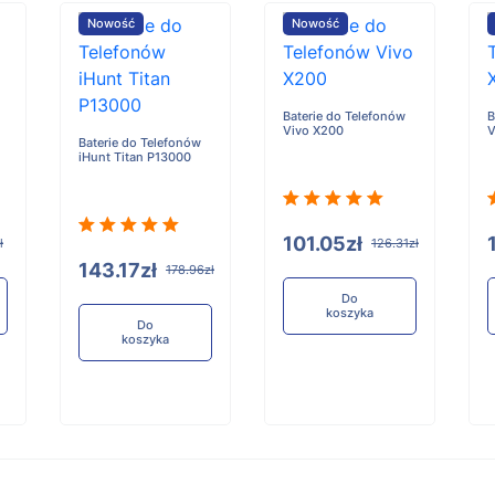
Nowość
Nowość
Baterie do Telefonów
B
Vivo X200
V
Baterie do Telefonów
iHunt Titan P13000
101.05zł
ł
126.31zł
143.17zł
178.96zł
Do
koszyka
Do
koszyka