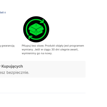
deli↓
ą gwarancją
PKupuj bez obaw. Produkt objęty jest programem
wymiany. Jeśli w ciągu 30 dni ulegnie awarii,
wymienimy go na nowy.
 Kupujących
jesz bezpiecznie.