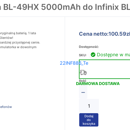
a BL-49HX 5000mAh do Infinix 
Cena netto:100.59z
ginalną baterią. 1 lata
Klientów!
ardziej przystępnej cenie.
Dostępność:
akumulatorka w dowolnym
Dostępne w m
SKU:
22INF886_Te
Ilość
DARMOWA DOSTAWA
−
elefonów
Dodaj
+
do
koszyka