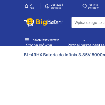
O
Dostawa i
Polityka
nas
płatność
zwrotów
Kategorie produktów
Strona główna
Poznaj nasze bestsel
BL-49HX Bateria do Infinix 3.85V 500