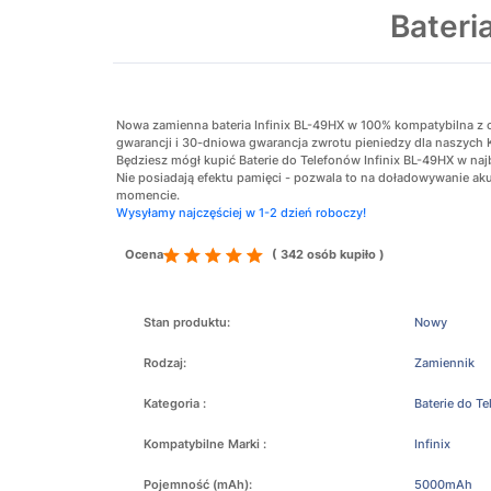
Bateri
Nowa zamienna bateria Infinix BL-49HX w 100% kompatybilna z ory
gwarancji i 30-dniowa gwarancja zwrotu pieniedzy dla naszych 
Będziesz mógł kupić Baterie do Telefonów Infinix BL-49HX w najb
Nie posiadają efektu pamięci - pozwala to na doładowywanie 
momencie.
Wysyłamy najczęściej w 1-2 dzień roboczy!
Ocena
( 342 osób kupiło )
Stan produktu:
Nowy
Rodzaj:
Zamiennik
Kategoria :
Baterie do T
Kompatybilne Marki :
Infinix
Pojemność (mAh):
5000mAh