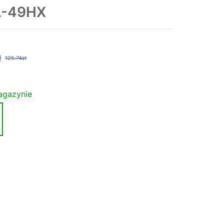
BL-49HX
ł
125.74zł
agazynie