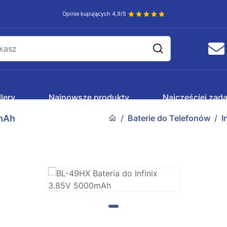
Opinie kupujących 4,9/5
lery
Najnowsze produkty
Najczęściej zad
0mAh
Baterie do Telefonów
I