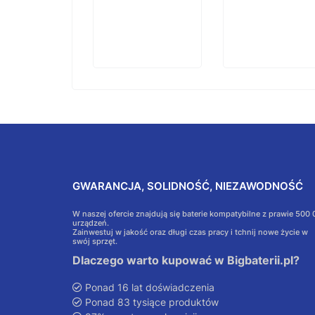
GWARANCJA, SOLIDNOŚĆ, NIEZAWODNOŚĆ
W naszej ofercie znajdują się baterie kompatybilne z prawie 500
urządzeń.
Zainwestuj w jakość oraz długi czas pracy i tchnij nowe życie w
swój sprzęt.
Dlaczego warto kupować w Bigbaterii.pl?
Ponad 16 lat doświadczenia
Ponad 83 tysiące produktów