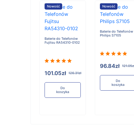
ość
Nowość
Nowość
Baterie do Telefonów
Philips S7105
e do Telefonów
Baterie do Telefonów
u RA54310-0101
Fujitsu RA54310-0102
96.84zł
121.05z
05zł
101.05zł
126.31zł
126.31zł
Do
koszyka
Do
Do
koszyka
koszyka