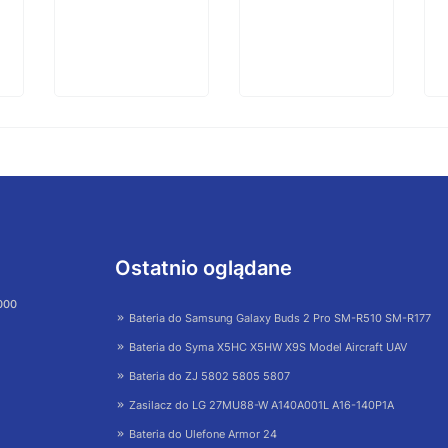
Ostatnio oglądane
 000
Bateria do Samsung Galaxy Buds 2 Pro SM-R510 SM-R177
Bateria do Syma X5HC X5HW X9S Model Aircraft UAV
Bateria do ZJ 5802 5805 5807
Zasilacz do LG 27MU88-W A140A001L A16-140P1A
Bateria do Ulefone Armor 24