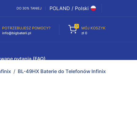
POLAND / Polski
DO 30% TANIEJ
0
POTRZEBUJESZ POMOCY?
MÓJ KOSZYK
info@bigbaterii.pl
zł 0
awane pytania (FAQ)
nfinix
BL-49HX Baterie do Telefonów Infinix