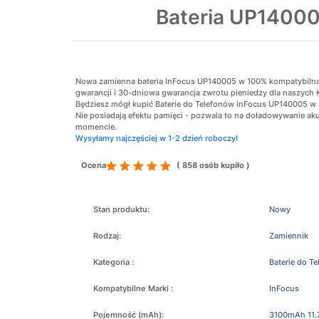
Bateria UP1400
Nowa zamienna bateria InFocus UP140005 w 100% kompatybilna z 
gwarancji i 30-dniowa gwarancja zwrotu pieniedzy dla naszych 
Będziesz mógł kupić Baterie do Telefonów InFocus UP140005 w n
Nie posiadają efektu pamięci - pozwala to na doładowywanie 
momencie.
Wysyłamy najczęściej w 1-2 dzień roboczy!
Ocena
( 858 osób kupiło )
Stan produktu:
Nowy
Rodzaj:
Zamiennik
Kategoria :
Baterie do T
Kompatybilne Marki :
InFocus
Pojemność (mAh):
3100mAh 11