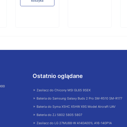
koszyka
Ostatnio oglądane
 000
Zasilacz do Chicony MSI GL65 9SEK
Bateria do Samsung Galaxy Buds 2 Pro SM-R510 SM-R177
Bateria do Syma X5HC X5HW X9S Model Aircraft UAV
Bateria do ZJ 5802 5805 5807
Zasilacz do LG 27MU88-W A140A001L A16-140P1A