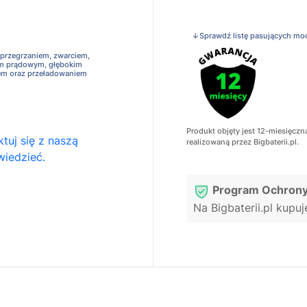
↓Sprawdź listę pasujących mo
 przegrzaniem, zwarciem,
em prądowym, głębokim
em oraz przeładowaniem
Produkt objęty jest 12-miesięczn
tuj się z naszą
realizowaną przez Bigbaterii.pl.
wiedzieć.
Program Ochrony
Na Bigbaterii.pl kupu