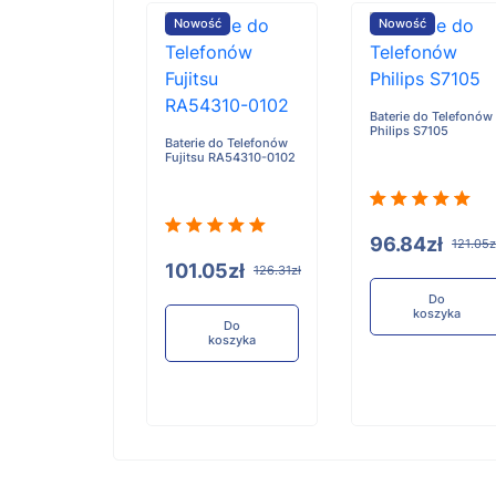
ość
Nowość
Nowość
Baterie do Telefonów
Philips S7105
e do Telefonów
Baterie do Telefonów
u RA54310-0101
Fujitsu RA54310-0102
96.84zł
121.05z
05zł
101.05zł
126.31zł
126.31zł
Do
koszyka
Do
Do
koszyka
koszyka