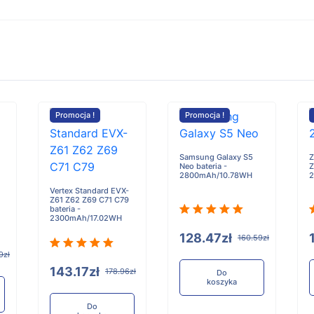
Promocja !
Promocja !
Samsung Galaxy S5
Z
Neo bateria -
Z
2800mAh/10.78WH
Vertex Standard EVX-
Z61 Z62 Z69 C71 C79
bateria -
2300mAh/17.02WH
128.47zł
160.59zł
9zł
143.17zł
178.96zł
Do
koszyka
Do