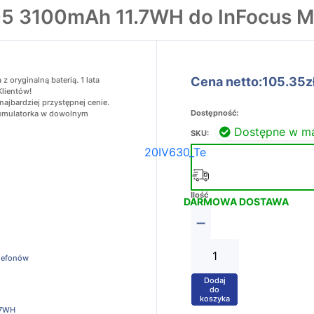
05 3100mAh 11.7WH do InFocus
Cena netto:105.35z
oryginalną baterią. 1 lata
Klientów!
ajbardziej przystępnej cenie.
Dostępność:
akumulatorka w dowolnym
Dostępne w m
SKU:
20IV630_Te
Ilość
DARMOWA DOSTAWA
−
elefonów
Dodaj
+
do
koszyka
.7WH