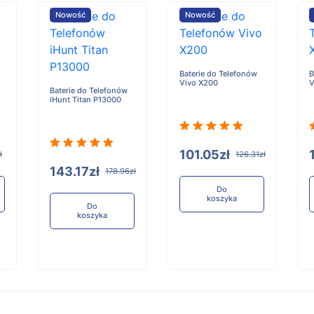
Nowość
Nowość
Baterie do Telefonów
B
Vivo X200
V
Baterie do Telefonów
iHunt Titan P13000
101.05zł
ł
126.31zł
143.17zł
178.96zł
Do
koszyka
Do
koszyka