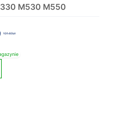
 M330 M530 M550
ł
131.69zł
agazynie