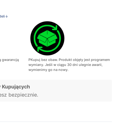
deli↓
ą gwarancją
PKupuj bez obaw. Produkt objęty jest programem
wymiany. Jeśli w ciągu 30 dni ulegnie awarii,
wymienimy go na nowy.
 Kupujących
jesz bezpiecznie.