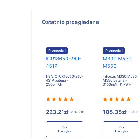
Ostatnio przeglądane
cja !
Promocja !
Promocja !
K120 G2 bateria
0mAh
NEATO ICR18650-26J-
InFocus M330 M530
4S1P bateria -
M550 bateria -
2500mAh
3100mAh 11.7WH
.94zł
421.17zł
223.21zł
105.35zł
279.01zł
131.6
Do
koszyka
Do
Do
koszyka
koszyka