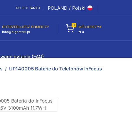
POLAND / Polski
DO 30% TANIEJ
0
POTRZEBUJESZ POMOCY?
MÓJ KOSZYK
info@bigbaterii.pl
zł 0
awane pytania (FAQ)
us
UP140005 Baterie do Telefonów InFocus