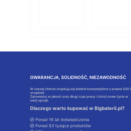
GWARANCJA, SOLIDNOŚĆ, NIEZAWODNOŚĆ
W naszej ofercie znajdują się baterie kompatybilne z prawie 500
urządzeń.
Zainwestuj w jakość oraz długi czas pracy i tchnij nowe życie w
swój sprzęt.
Dlaczego warto kupować w Bigbaterii.pl?
Ponad 16 lat doświadczenia
Ponad 83 tysiące produktów