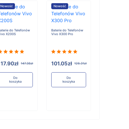
Nowość
Nowość
Nowość
aterie do Telefonów
Baterie do Telefonów
Baterie do Tele
ivo X200S
Vivo X300 Pro
Honor X6D
117.90zł
101.05zł
96.84zł
147.38zł
126.31zł
12
Do
Do
Do
koszyka
koszyka
koszyka