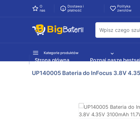
O
Dostawa i
Polityka
nas
płatność
zwrotów
Kategorie produktów
Strona główna
Poznaj nasze bestsel
UP140005 Bateria do InFocus 3.8V 4.