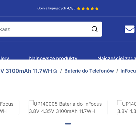
Opinie kupujących 4,9/5
lery
Najnowsze produkty
Najczęściej zad
35V 3100mAh 11.7WH
Baterie do Telefonów
InFoc