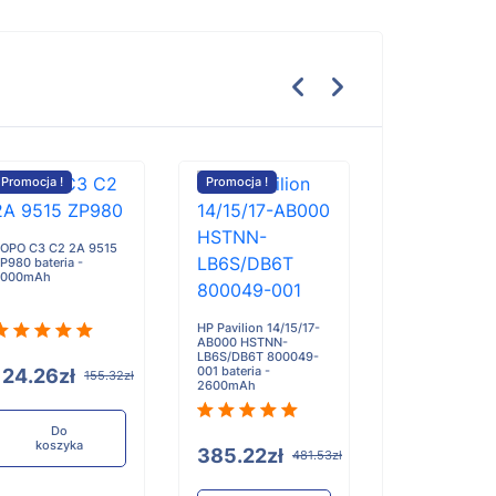
Promocja !
Promocja !
Promocja !
OPO C3 C2 2A 9515
Getac K120 G2 b
P980 bateria -
- 2100mAh
2000mAh
HP Pavilion 14/15/17-
AB000 HSTNN-
LB6S/DB6T 800049-
001 bateria -
124.26zł
336.94zł
155.32zł
2600mAh
Do
Do
koszyka
koszyka
385.22zł
481.53zł