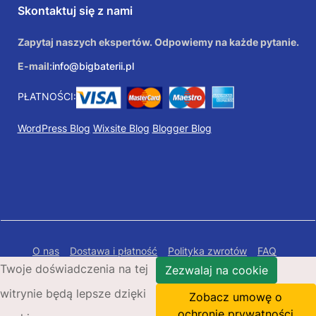
Skontaktuj się z nami
Zapytaj naszych ekspertów. Odpowiemy na każde pytanie.
E-mail:
info@bigbaterii.pl
PŁATNOŚCI:
WordPress Blog
Wixsite Blog
Blogger Blog
O nas
Dostawa i płatność
Polityka zwrotów
FAQ
Twoje doświadczenia na tej
Polityka prywatności
Mapa Strony
Zezwalaj na cookie
witrynie będą lepsze dzięki
Copyright © 2026 Bigbaterii.pl. Wszelkie prawa
Zobacz umowę o
zastrzeżone.
ochronie prywatności