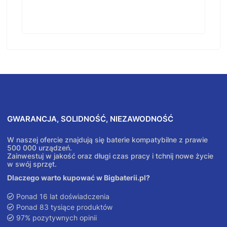
GWARANCJA, SOLIDNOŚĆ, NIEZAWODNOŚĆ
W naszej ofercie znajdują się baterie kompatybilne z prawie
500 000 urządzeń.
Zainwestuj w jakość oraz długi czas pracy i tchnij nowe życie
w swój sprzęt.
Dlaczego warto kupować w Bigbaterii.pl?
Ponad 16 lat doświadczenia
Ponad 83 tysiące produktów
97% pozytywnych opinii