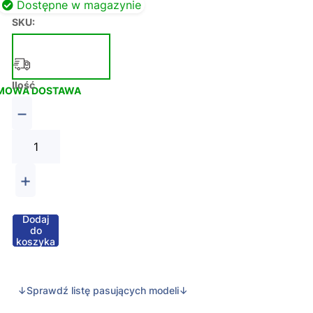
Dostępne w magazynie
SKU:
Ilość
MOWA DOSTAWA
−
+
Dodaj
do
koszyka
↓Sprawdź listę pasujących modeli↓