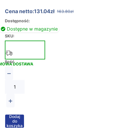
Cena netto:131.04zł
163.80zł
Dostępność:
Dostępne w magazynie
SKU:
Ilość
MOWA DOSTAWA
−
+
Dodaj
do
koszyka