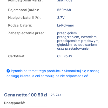
Kompatybilne Marki :
Jinxingda
Pojemność (mAh):
550mAh
Napięcie baterii (V):
3.7V
Rodzaj baterii:
Li-Polymer
Zabezpieczenie przed:
przepięciem,
przegrzaniem, zwarciem,
przeciążeniem prądowym,
głębokim rozładowaniem
oraz przeładowaniem
Certyfikat:
CE, RoHS
Pytania na temat tego produktu? Skontaktuj się z naszą
obsługą klienta, a oni spróbują na nie odpowiedzieć.
Cena netto:100.59zł
125.74zł
Dostępność: