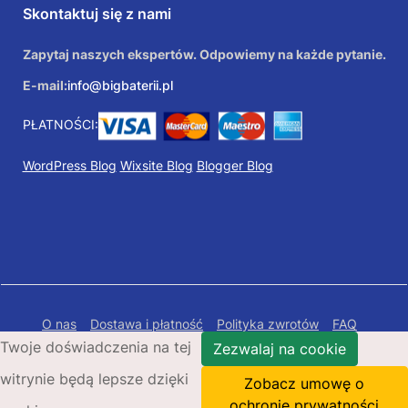
Skontaktuj się z nami
Zapytaj naszych ekspertów. Odpowiemy na każde pytanie.
E-mail:
info@bigbaterii.pl
PŁATNOŚCI:
WordPress Blog
Wixsite Blog
Blogger Blog
O nas
Dostawa i płatność
Polityka zwrotów
FAQ
Twoje doświadczenia na tej
Polityka prywatności
Mapa Strony
Zezwalaj na cookie
witrynie będą lepsze dzięki
Copyright © 2026 Bigbaterii.pl. Wszelkie prawa
Zobacz umowę o
zastrzeżone.
ochronie prywatności