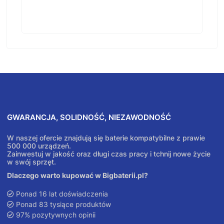
GWARANCJA, SOLIDNOŚĆ, NIEZAWODNOŚĆ
W naszej ofercie znajdują się baterie kompatybilne z prawie
500 000 urządzeń.
Zainwestuj w jakość oraz długi czas pracy i tchnij nowe życie
w swój sprzęt.
Dlaczego warto kupować w Bigbaterii.pl?
Ponad 16 lat doświadczenia
Ponad 83 tysiące produktów
97% pozytywnych opinii