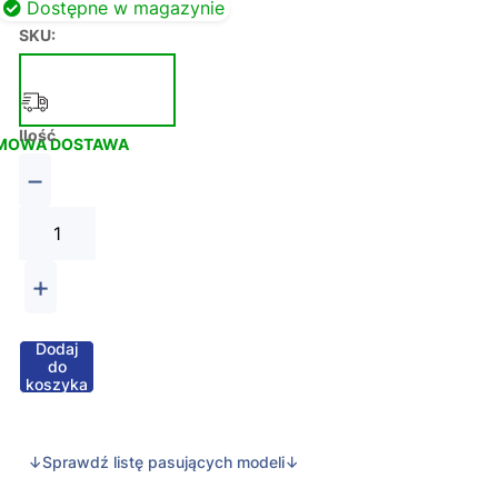
Dostępne w magazynie
SKU:
Ilość
MOWA DOSTAWA
−
+
Dodaj
do
koszyka
↓Sprawdź listę pasujących modeli↓