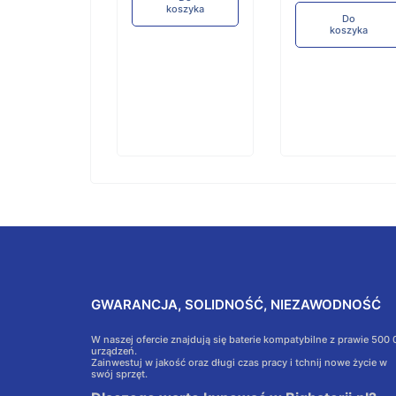
koszyka
koszyka
Do
koszyka
GWARANCJA, SOLIDNOŚĆ, NIEZAWODNOŚĆ
W naszej ofercie znajdują się baterie kompatybilne z prawie 500
urządzeń.
Zainwestuj w jakość oraz długi czas pracy i tchnij nowe życie w
swój sprzęt.