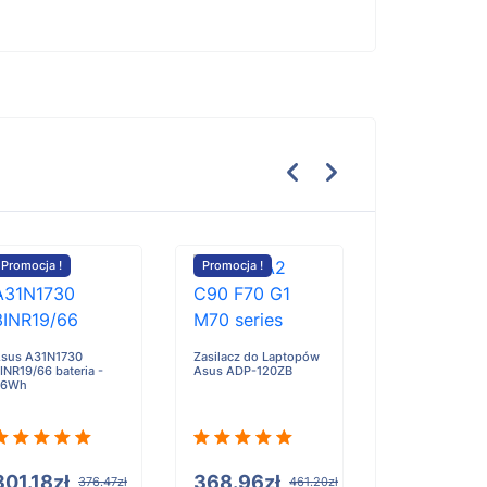
Promocja !
Promocja !
Promocja !
Doov A55 bateri
2800mAh
sus A31N1730
Zasilacz do Laptopów
INR19/66 bateria -
Asus ADP-120ZB
36Wh
100.59zł
301.18zł
368.96zł
376.47zł
461.20zł
Do