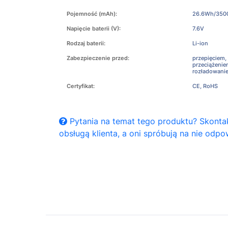
Pojemność (mAh):
26.6Wh/35
Napięcie baterii (V):
7.6V
Rodzaj baterii:
Li-ion
Zabezpieczenie przed:
przepięciem,
przeciążeni
rozładowani
Certyfikat:
CE, RoHS
Pytania na temat tego produktu? Skontak
obsługą klienta, a oni spróbują na nie odpo