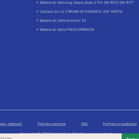
Bateria do Samsung Galaxy Buds 2 Pro SM-R510 SM-R177
Zasilacz do LG 27MU88-W A140A001L A16-140P1A
Bateria do Ulefone Armor 24
Bateria do Varta PX625 MRB625A
wa i płatność
Polityka zwrotów
FAQ
Polityka prywatności
Copyright © 2026 Bigbaterii.pl. Wszelkie prawa zastrzeżone.
okies.