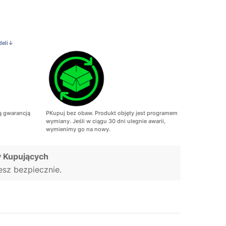
deli↓
ą gwarancją
PKupuj bez obaw. Produkt objęty jest programem
wymiany. Jeśli w ciągu 30 dni ulegnie awarii,
wymienimy go na nowy.
 Kupujących
jesz bezpiecznie.