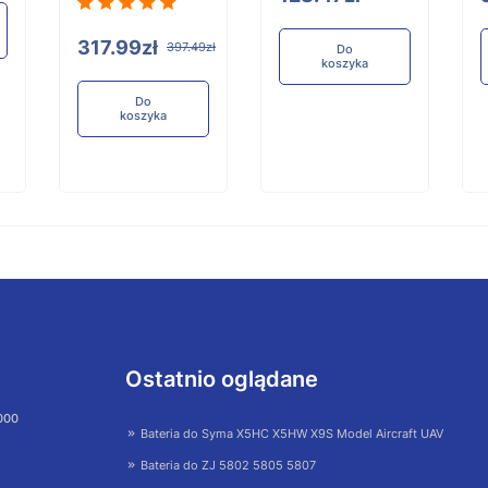
317.99zł
397.49zł
Do
koszyka
Do
koszyka
Ostatnio oglądane
 000
Bateria do Syma X5HC X5HW X9S Model Aircraft UAV
Bateria do ZJ 5802 5805 5807