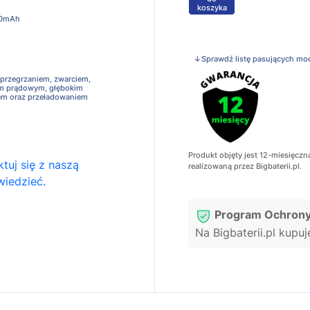
koszyka
00mAh
↓Sprawdź listę pasujących mo
 przegrzaniem, zwarciem,
em prądowym, głębokim
em oraz przeładowaniem
Produkt objęty jest 12-miesięczn
tuj się z naszą
realizowaną przez Bigbaterii.pl.
wiedzieć.
Program Ochrony
Na Bigbaterii.pl kupu