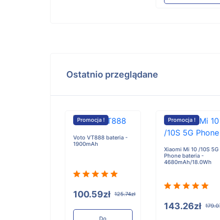
Ostatnio przeglądane
cja !
Promocja !
Promocja !
55 bateria -
Voto VT888 bateria -
mAh
1900mAh
Xiaomi Mi 10 /10S 5G
Phone bateria -
4680mAh/18.0Wh
.59zł
100.59zł
125.74zł
125.74zł
143.26zł
179.0
Do
Do