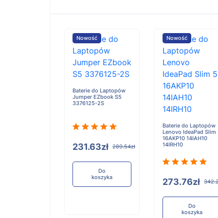
ość
Nowość
Nowość
e do Laptopów
Baterie do Laptopów
iBook X Flip 2-
Jumper EZbook S5
3376125-2S
Baterie do Laptopów
Lenovo IdeaPad Slim
16AKP10 14IAH10
14IRH10
.91zł
231.63zł
321.14zł
289.54zł
Do
Do
koszyka
koszyka
273.76zł
342.
Do
koszyka