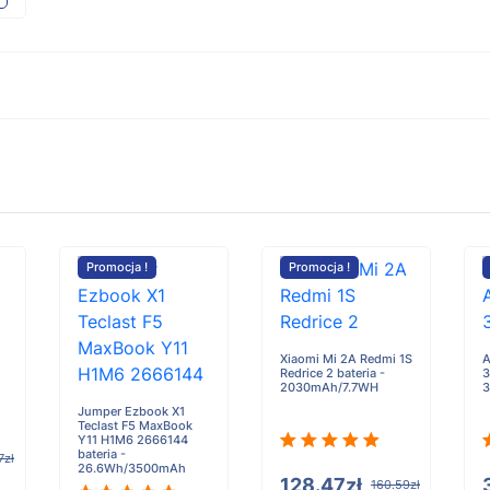
Promocja !
Promocja !
Xiaomi Mi 2A Redmi 1S
A
Redrice 2 bateria -
3
2030mAh/7.7WH
Jumper Ezbook X1
Teclast F5 MaxBook
Y11 H1M6 2666144
bateria -
7zł
26.6Wh/3500mAh
128.47zł
160.59zł