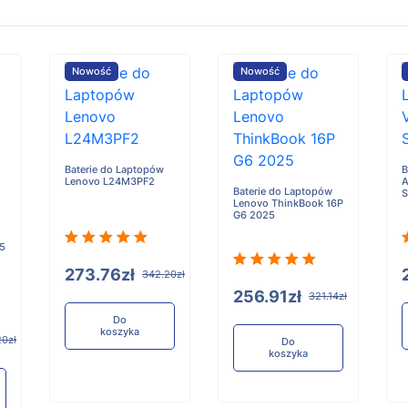
Nowość
Nowość
Baterie do Laptopów
B
Lenovo L24M3PF2
A
Baterie do Laptopów
Lenovo ThinkBook 16P
G6 2025
 5
273.76zł
342.20zł
256.91zł
321.14zł
Do
koszyka
20zł
Do
koszyka