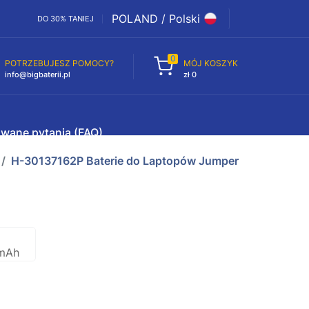
POLAND / Polski
DO 30% TANIEJ
0
POTRZEBUJESZ POMOCY?
MÓJ KOSZYK
info@bigbaterii.pl
zł 0
awane pytania (FAQ)
H-30137162P Baterie do Laptopów Jumper