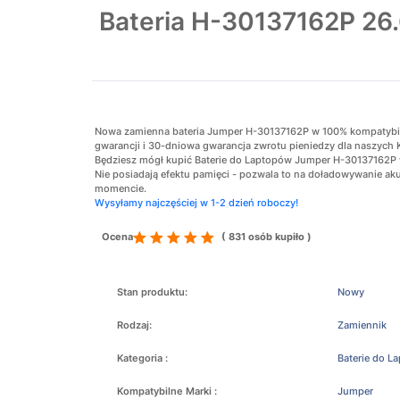
Bateria H-30137162P 2
Nowa zamienna bateria Jumper H-30137162P w 100% kompatybilna 
gwarancji i 30-dniowa gwarancja zwrotu pieniedzy dla naszych 
Będziesz mógł kupić Baterie do Laptopów Jumper H-30137162P w 
Nie posiadają efektu pamięci - pozwala to na doładowywanie 
momencie.
Wysyłamy najczęściej w 1-2 dzień roboczy!
Ocena
( 831 osób kupiło )
Stan produktu:
Nowy
Rodzaj:
Zamiennik
Kategoria :
Baterie do L
Kompatybilne Marki :
Jumper