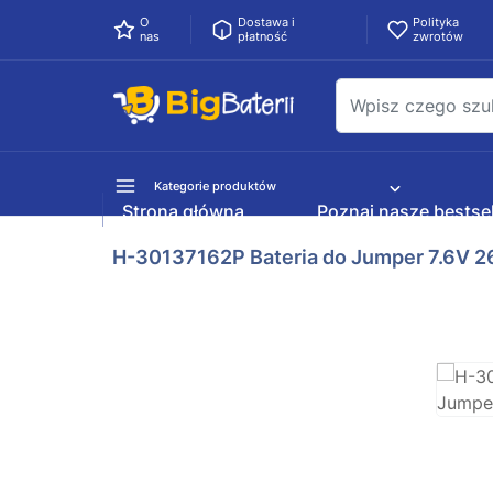
O
Dostawa i
Polityka
nas
płatność
zwrotów
Kategorie produktów
Strona główna
Poznaj nasze bestsel
H-30137162P Bateria do Jumper 7.6V