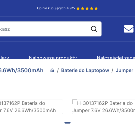
Opinie kupujących 4,9/5
lery
Najnowsze produkty
Najczęściej zad
 26.6Wh/3500mAh
Baterie do Laptopów
Jumper