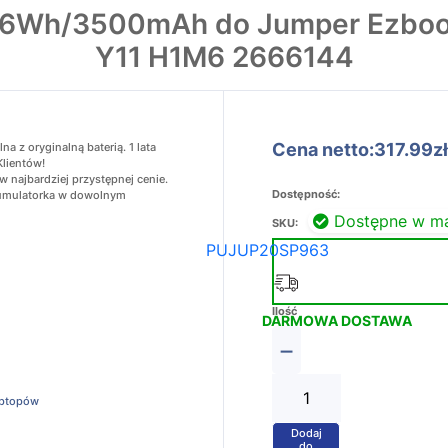
6.6Wh/3500mAh do Jumper Ezbook
Y11 H1M6 2666144
Cena netto:317.99zł
z oryginalną baterią. 1 lata
Klientów!
najbardziej przystępnej cenie.
Dostępność:
akumulatorka w dowolnym
Dostępne w m
SKU:
PUJUP20SP963
Ilość
DARMOWA DOSTAWA
−
aptopów
Dodaj
+
do