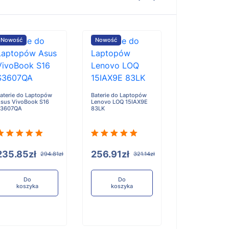
Nowość
Nowość
Nowość
aterie do Laptopów
Baterie do Laptopów
Baterie do Lap
sus VivoBook S16
Lenovo LOQ 15IAX9E
Lenovo 300w 2-
S3607QA
83LK
Gen 5
235.85zł
256.91zł
193.72zł
294.81zł
321.14zł
Do
Do
Do
koszyka
koszyka
koszyka