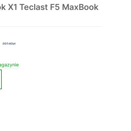
 X1 Teclast F5 MaxBook
397.49zł
agazynie