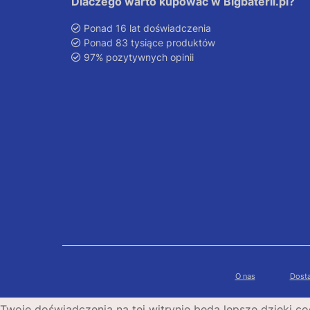
Dlaczego warto kupować w Bigbaterii.pl?
Ponad 16 lat doświadczenia
Ponad 83 tysiące produktów
97% pozytywnych opinii
O nas
Dosta
Twoje doświadczenia na tej witrynie będą lepsze dzięki co