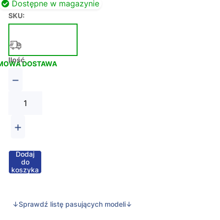
Dostępne w magazynie
SKU:
Ilość
MOWA DOSTAWA
−
+
Dodaj
do
koszyka
↓Sprawdź listę pasujących modeli↓