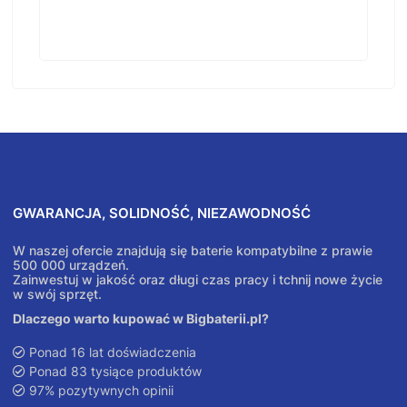
GWARANCJA, SOLIDNOŚĆ, NIEZAWODNOŚĆ
W naszej ofercie znajdują się baterie kompatybilne z prawie
500 000 urządzeń.
Zainwestuj w jakość oraz długi czas pracy i tchnij nowe życie
w swój sprzęt.
Dlaczego warto kupować w Bigbaterii.pl?
Ponad 16 lat doświadczenia
Ponad 83 tysiące produktów
97% pozytywnych opinii