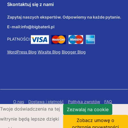
Skontaktuj się z nami
Zapytaj naszych ekspertów. Odpowiemy na każde pytanie.
E-mail:
info@bigbaterii.pl
PŁATNOŚCI:
WordPress Blog
Wixsite Blog
Blogger Blog
O nas
Dostawa i płatność
Polityka zwrotów
FAQ
Twoje doświadczenia na tej
Polityka prywatności
Mapa Strony
Zezwalaj na cookie
witrynie będą lepsze dzięki
Copyright © 2026 Bigbaterii.pl. Wszelkie prawa
Zobacz umowę o
zastrzeżone.
ochronie prywatności