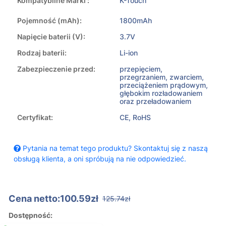
Kompatybilne Marki :
K-Touch
Pojemność (mAh):
1800mAh
Napięcie baterii (V):
3.7V
Rodzaj baterii:
Li-ion
Zabezpieczenie przed:
przepięciem,
przegrzaniem, zwarciem,
przeciążeniem prądowym,
głębokim rozładowaniem
oraz przeładowaniem
Certyfikat:
CE, RoHS
Pytania na temat tego produktu? Skontaktuj się z naszą
obsługą klienta, a oni spróbują na nie odpowiedzieć.
Cena netto:100.59zł
125.74zł
Dostępność: