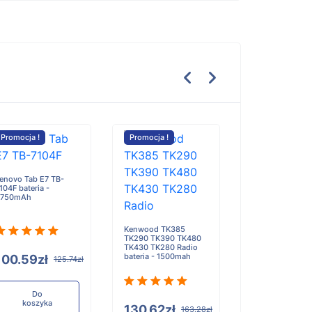
Promocja !
Promocja !
Promocja !
enovo Tab E7 TB-
IMOU L10 X10 L
104F bateria -
bateria - 6000
2750mAh
Kenwood TK385
TK290 TK390 TK480
TK430 TK280 Radio
bateria - 1500mah
100.59zł
143.17zł
125.74zł
1
Do
Do
koszyka
koszyka
130.62zł
163.28zł