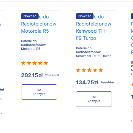
Nowość
Nowość
Baterie do
Radiotelefonów
Baterie do
Motorola R5
Radiotelefonów
Kenwood TH-F9 Turbo
B
R
M
G
202.15zł
252.69zł
134.75zł
168.44zł
5zł
Do
koszyka
Do
koszyka