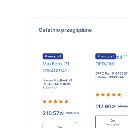
Ostatnio przeglądane
cja !
Promocja !
Promocja !
10 X10 LIGHT1
OPPO Pad 11 OPD210
a - 6000mAh
bateria - 8080mAh
iPason MaxBook P1
G154GPJ41 bateria -
6000mAh
17zł
117.90zł
178.96zł
147.38
210.57zł
263.21zł
Do
Do
koszyka
koszyka
Do