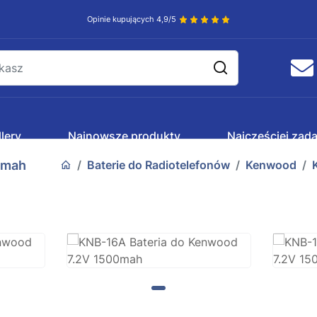
Opinie kupujących 4,9/5
lery
Najnowsze produkty
Najczęściej zad
0mah
Baterie do Radiotelefonów
Kenwood