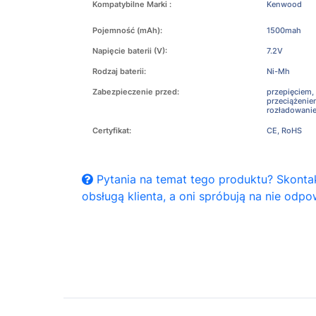
Kompatybilne Marki :
Kenwood
Pojemność (mAh):
1500mah
Napięcie baterii (V):
7.2V
Rodzaj baterii:
Ni-Mh
Zabezpieczenie przed:
przepięciem,
przeciążeni
rozładowani
Certyfikat:
CE, RoHS
Pytania na temat tego produktu? Skontak
obsługą klienta, a oni spróbują na nie odpo