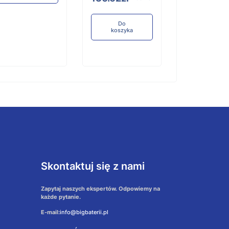
Do
koszyka
Skontaktuj się z nami
Zapytaj naszych ekspertów. Odpowiemy na
każde pytanie.
E-mail:
info@bigbaterii.pl