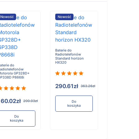
Nowość
Nowość
Nowość
Baterie do
Baterie do
Radiotelefonów
Radiotelefonów
Standard horizon
Baofeng AS53
HX320
aterie do
adiotelefonów
otorola GP328D+
P338D P8668i
290.61zł
117.90zł
363.26zł
1
160.02zł
200.03zł
Do
Do
koszyka
koszyka
Do
koszyka