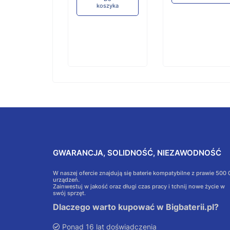
koszyka
GWARANCJA, SOLIDNOŚĆ, NIEZAWODNOŚĆ
W naszej ofercie znajdują się baterie kompatybilne z prawie 500
urządzeń.
Zainwestuj w jakość oraz długi czas pracy i tchnij nowe życie w
swój sprzęt.
Dlaczego warto kupować w Bigbaterii.pl?
Ponad 16 lat doświadczenia