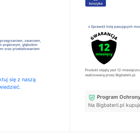
koszyka
↓Sprawdź listę pasujących mo
 przegrzaniem, zwarciem,
em prądowym, głębokim
em oraz przeładowaniem
Produkt objęty jest 12-miesięczn
realizowaną przez Bigbaterii.pl.
tuj się z naszą
wiedzieć.
Program Ochrony
Na Bigbaterii.pl kupu