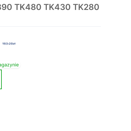
K390 TK480 TK430 TK280
163.28zł
agazynie