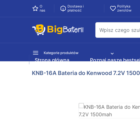
O
Dostawa i
Polityka
nas
płatność
zwrotów
Kategorie produktów
Strona główna
Poznaj nasze bestsel
KNB-16A Bateria do Kenwood 7.2V 150