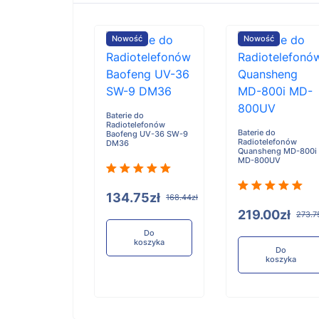
ość
Nowość
Nowość
Baterie do
Radiotelefonów
Baterie do
Baofeng UV-36 SW-9
Radiotelefonów
DM36
e do
Quansheng MD-800i
elefonów
MD-800UV
ola P8668
D+ DP4400
134.75zł
168.44zł
219.00zł
273.7
.61zł
363.26zł
Do
koszyka
Do
koszyka
Do
koszyka