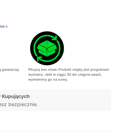
deli↓
ą gwarancją
PKupuj bez obaw. Produkt objęty jest programem
wymiany. Jeśli w ciągu 30 dni ulegnie awarii,
wymienimy go na nowy.
 Kupujących
jesz bezpiecznie.