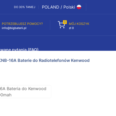
POLAND / Polski
DO 30% TANIEJ
0
POTRZEBUJESZ POMOCY?
MÓJ KOSZYK
info@bigbaterii.pl
zł 0
awane pytania (FAQ)
KNB-16A Baterie do Radiotelefonów Kenwood