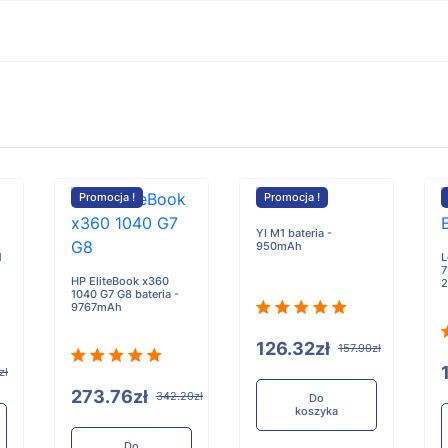
Promocja !
Promocja !
YI M1 bateria -
950mAh
1
L
7
HP EliteBook x360
1040 G7 G8 bateria -
9767mAh
126.32zł
157.90zł
zł
273.76zł
342.20zł
Do
koszyka
Do