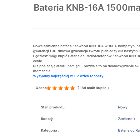
Bateria KNB-16A 1500m
Nowa zamienna bateria Kenwood KNB-16A w 100% kompatybilna z 
gwarancji i 30-dniowa gwarancja zwrotu pieniedzy dla naszych 
Będziesz mógł kupić Baterie do Radiotelefonów Kenwood KNB-16
cenie.
Nie posiadają efektu pamięci - pozwala to na doładowywanie 
momencie.
Wysyłamy najczęściej w 1-2 dzień roboczy!
Ocena
( 184 osób kupiło )
Stan produktu:
Nowy
Rodzaj:
Zamiennik
Kategoria :
Baterie do R