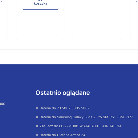
koszyka
Ostatnio oglądane
 000
Bateria do ZJ 5802 5805 5807
Bateria do Samsung Galaxy Buds 2 Pro SM-R510 SM-R177
Zasilacz do LG 27MU88-W A140A001L A16-140P1A
Bateria do Ulefone Armor 24