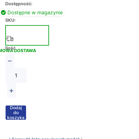
Dostępność:
Dostępne w magazynie
SKU:
Ilość
MOWA DOSTAWA
−
+
Dodaj
do
koszyka