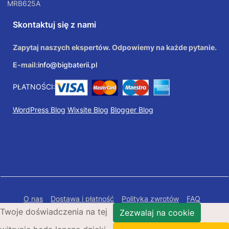
MRB625A
Skontaktuj się z nami
Zapytaj naszych ekspertów. Odpowiemy na każde pytanie.
E-mail:
info@bigbaterii.pl
PŁATNOŚCI:
WordPress Blog
Wixsite Blog
Blogger Blog
O nas
Dostawa i płatność
Polityka zwrotów
FAQ
Twoje doświadczenia na tej
Polityka prywatności
Mapa Strony
Zezwalaj na cookie
Copyright © 2026 Bigbaterii.pl. Wszelkie prawa