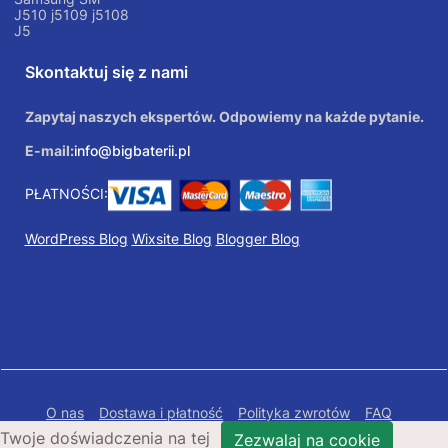
J510 j5109 j5108
J5
Skontaktuj się z nami
Zapytaj naszych ekspertów. Odpowiemy na każde pytanie.
E-mail:
info@bigbaterii.pl
PŁATNOŚCI:
WordPress Blog
Wixsite Blog
Blogger Blog
O nas
Dostawa i płatność
Polityka zwrotów
FAQ
Twoje doświadczenia na tej
Polityka prywatności
Mapa Strony
Zezwalaj na cookie