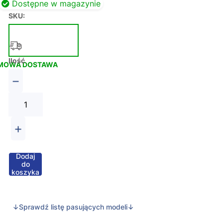
Dostępne w magazynie
SKU:
Ilość
MOWA DOSTAWA
−
+
Dodaj
do
koszyka
↓Sprawdź listę pasujących modeli↓