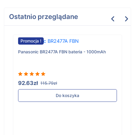
Ostatnio przeglądane
Promocja !
eria - 1000mAh
Konka EG750 bateria - 2000mAh
100.59zł
125.74zł
ka
Do koszyka