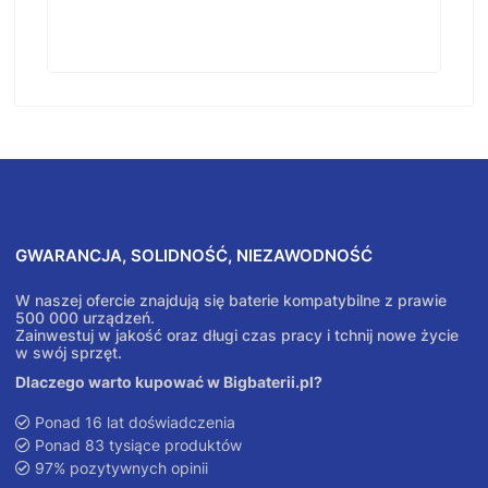
GWARANCJA, SOLIDNOŚĆ, NIEZAWODNOŚĆ
W naszej ofercie znajdują się baterie kompatybilne z prawie
500 000 urządzeń.
Zainwestuj w jakość oraz długi czas pracy i tchnij nowe życie
w swój sprzęt.
Dlaczego warto kupować w Bigbaterii.pl?
Ponad 16 lat doświadczenia
Ponad 83 tysiące produktów
97% pozytywnych opinii