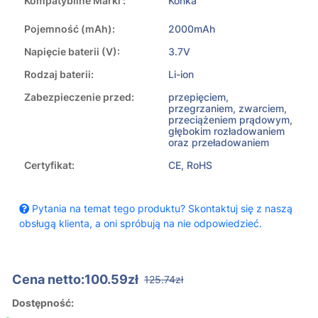
Kompatybilne Marki :
Konka
Pojemność (mAh):
2000mAh
Napięcie baterii (V):
3.7V
Rodzaj baterii:
Li-ion
Zabezpieczenie przed:
przepięciem,
przegrzaniem, zwarciem,
przeciążeniem prądowym,
głębokim rozładowaniem
oraz przeładowaniem
Certyfikat:
CE, RoHS
Pytania na temat tego produktu? Skontaktuj się z naszą
obsługą klienta, a oni spróbują na nie odpowiedzieć.
Cena netto:100.59zł
125.74zł
Dostępność: