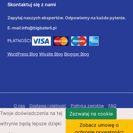
Skontaktuj się z nami
Zapytaj naszych ekspertów. Odpowiemy na każde pytanie.
E-mail:
info@bigbaterii.pl
PŁATNOŚCI:
WordPress Blog
Wixsite Blog
Blogger Blog
O nas
Dostawa i płatność
Polityka zwrotów
FAQ
Twoje doświadczenia na tej
Polityka prywatności
Mapa Strony
Zezwalaj na cookie
witrynie będą lepsze dzięki
Copyright © 2026 Bigbaterii.pl. Wszelkie prawa
Zobacz umowę o
zastrzeżone.
ochronie prywatności